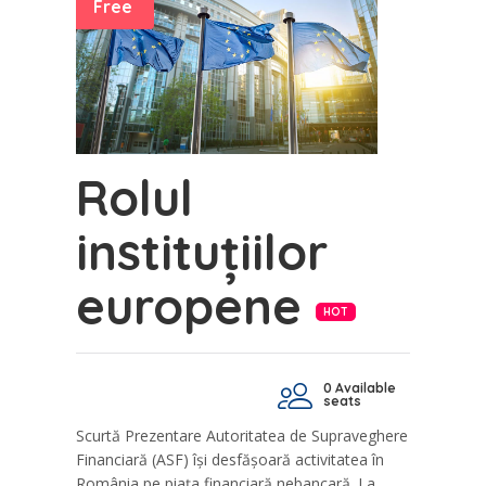
Free
Rolul
instituțiilor
europene
HOT
0 Available
seats
Scurtă Prezentare Autoritatea de Supraveghere
Financiară (ASF) își desfășoară activitatea în
România pe piața financiară nebancară. La