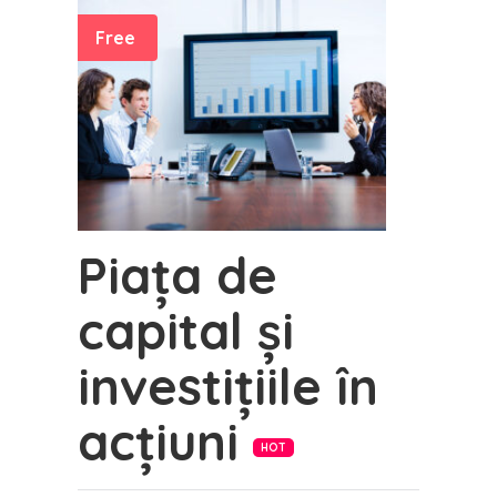
Free
Piața de
capital și
investițiile în
acțiuni
HOT