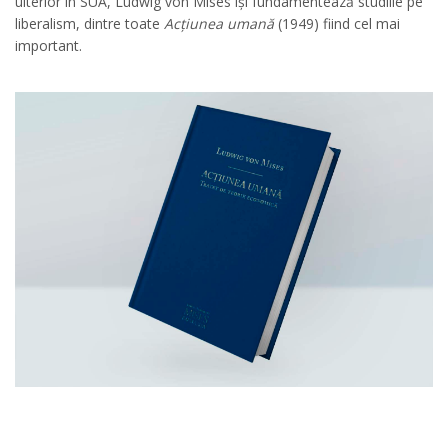
ulterior în SUA, Ludwig von Mises își fundamentează studiile pe
liberalism, dintre toate
Acțiunea umană
(1949) fiind cel mai
important.