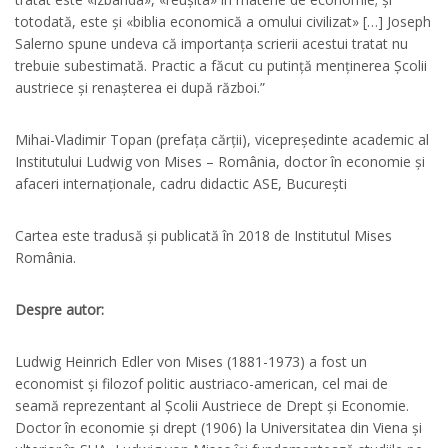
totodată, este și «biblia economică a omului civilizat» […] Joseph
Salerno spune undeva că importanța scrierii acestui tratat nu
trebuie subestimată. Practic a făcut cu putință menținerea Școlii
austriece și renașterea ei după război.”
Mihai-Vladimir Topan (prefața cărții), vicepreședinte academic al
Institutului Ludwig von Mises – România, doctor în economie și
afaceri internaționale, cadru didactic ASE, București
Cartea este tradusă și publicată în 2018 de Institutul Mises
România.
Despre autor:
Ludwig Heinrich Edler von Mises (1881-1973) a fost un
economist și filozof politic austriaco-american, cel mai de
seamă reprezentant al Școlii Austriece de Drept și Economie.
Doctor în economie și drept (1906) la Universitatea din Viena și