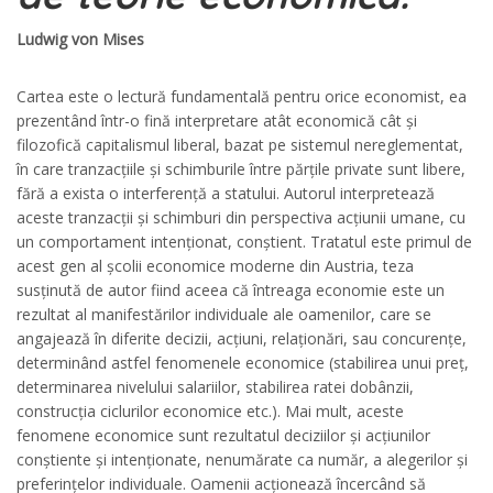
Ludwig von Mises
Cartea este o lectură fundamentală pentru orice economist, ea
prezentând într-o fină interpretare atât economică cât și
filozofică capitalismul liberal, bazat pe sistemul nereglementat,
în care tranzacțiile și schimburile între părțile private sunt libere,
fără a exista o interferență a statului. Autorul interpretează
aceste tranzacții și schimburi din perspectiva acțiunii umane, cu
un comportament intenționat, conștient. Tratatul este primul de
acest gen al școlii economice moderne din Austria, teza
susținută de autor fiind aceea că întreaga economie este un
rezultat al manifestărilor individuale ale oamenilor, care se
angajează în diferite decizii, acțiuni, relaționări, sau concurențe,
determinând astfel fenomenele economice (stabilirea unui preț,
determinarea nivelului salariilor, stabilirea ratei dobânzii,
construcția ciclurilor economice etc.). Mai mult, aceste
fenomene economice sunt rezultatul deciziilor și acțiunilor
conștiente și intenționate, nenumărate ca număr, a alegerilor și
preferințelor individuale. Oamenii acționează încercând să