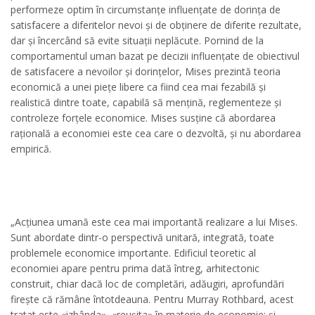
performeze optim în circumstanțe influențate de dorința de
satisfacere a diferitelor nevoi și de obținere de diferite rezultate,
dar și încercând să evite situații neplăcute. Pornind de la
comportamentul uman bazat pe decizii influențate de obiectivul
de satisfacere a nevoilor și dorințelor, Mises prezintă teoria
economică a unei piețe libere ca fiind cea mai fezabilă și
realistică dintre toate, capabilă să mențină, reglementeze și
controleze forțele economice. Mises susține că abordarea
rațională a economiei este cea care o dezvoltă, și nu abordarea
empirică.
„Acțiunea umană este cea mai importantă realizare a lui Mises.
Sunt abordate dintr-o perspectivă unitară, integrată, toate
problemele economice importante. Edificiul teoretic al
economiei apare pentru prima dată întreg, arhitectonic
construit, chiar dacă loc de completări, adăugiri, aprofundări
firește că rămâne întotdeauna. Pentru Murray Rothbard, acest
tratat este «izbânda», «reușita» în materie de economie; și