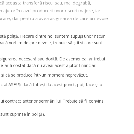
că aceasta transferă riscul sau, mai degrabă,
 un ajutor în cazul producerii unor riscuri majore, iar
urare, dar pentru a avea asigurarea de care ai nevoie
astă poliţă. Fiecare dintre noi suntem supuși unor riscuri
 Dacă vorbim despre nevoie, trebuie să știi și care sunt
ite asigurarea necesară sau dorită. De asemenea, ar trebui
te-ar fi costat dacă nu aveai acest ajutor financiar.
duce și că se produce într-un moment neprevăzut.
c al ASF! Și dacă tot ești la acest punct, poți face și o
i contract anterior semnării lui. Trebuie să fii convins
sunt cuprinse în poliță).