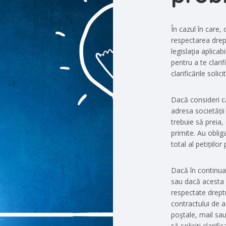
În cazul în care,
respectarea drept
legislaţia aplicab
pentru a te clarif
clarificările solici
Dacă consideri că
adresa societății
trebuie să preia,
primite. Au oblig
total al petițiilor
Dacă în continua
sau dacă acesta n
respectate drept
contractului de as
poştale, mail sau
să soliciţi clarifi