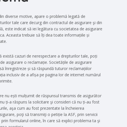
 din diverse motive, apare o problemă legată de
urilor tale care decurg din contractul de asigurare şi din
ilă, este indicat să iei legătura cu societatea de asigurare
ica. Aceasta trebuie să îți dea toate informațiile și
tate.
 există cazuri de nerespectare a drepturilor tale, poți
 de asigurare o reclamație. Societățile de asigurare
 să înregistreze și să răspundă tuturor reclamațiilor
ația inclusiv de a afișa pe pagina lor de internet numărul
 primite.
re nu ești mulțumit de răspunsul transmis de asigurător
u ți-a răspuns la solicitare şi consideri că nu ți-au fost
urile, aşa cum au fost prezentate la încheierea
igurare, poţi să transmiţi o petiție la ASF, prin servicii
 prin formularul online, în care să explici problema ta şi
carea acesteia.