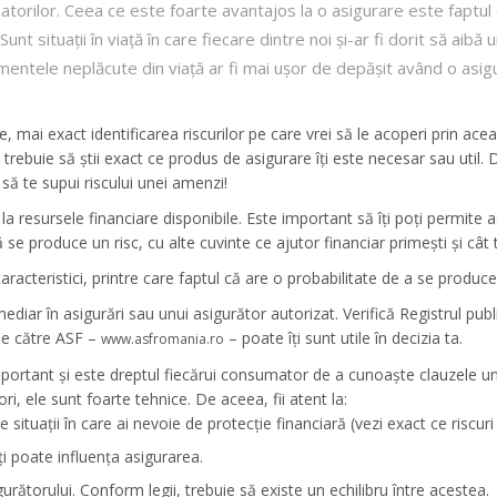
torilor. Ceea ce este foarte avantajos la o asigurare este faptul 
Sunt situații în viață în care fiecare dintre noi și-ar fi dorit să aibă
entele neplăcute din viață ar fi mai ușor de depășit având o asig
e, mai exact identificarea riscurilor pe care vrei să le acoperi prin ace
a, trebuie să știi exact ce produs de asigurare îți este necesar sau util.
 să te supui riscului unei amenzi!
vire la resursele financiare disponibile. Este important să îți poți perm
 se produce un risc, cu alte cuvinte ce ajutor financiar primești și cât 
e caracteristici, printre care faptul că are o probabilitate de a se pro
ediar în asigurări sau unui asigurător autorizat. Verifică Registrul publi
 de către ASF –
– poate îți sunt utile în decizia ta.
www.asfromania.ro
 important și este dreptul fiecărui consumator de a cunoaște clauzele unu
i, ele sunt foarte tehnice. De aceea, fii atent la:
 situații în care ai nevoie de protecție financiară (vezi exact ce riscuri 
îți poate influența asigurarea.
asigurătorului. Conform legii, trebuie să existe un echilibru între acestea.