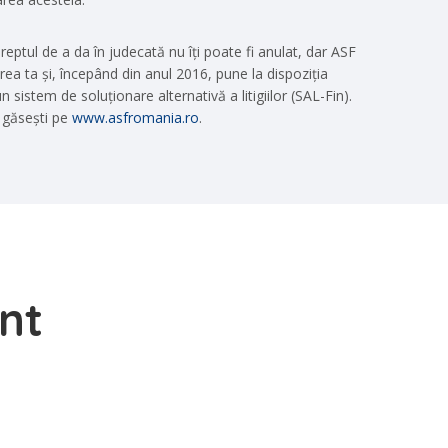
reptul de a da în judecată nu îți poate fi anulat, dar ASF
rea ta și, începând din anul 2016, pune la dispoziția
 sistem de soluționare alternativă a litigiilor (SAL-Fin).
i găsești pe
www.asfromania.ro
.
ent