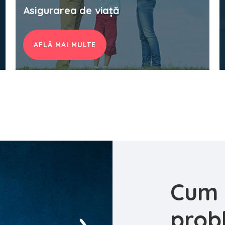
Asigurarea de viață
AFLĂ MAI MULTE
Cum 
prob