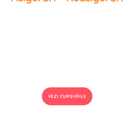
xplorează toa
ursurile desp
asigurări
VEZI CURSURILE