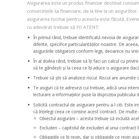
Asigurarea este un produs financiar destinat consuma
consecințele lui financiare, de la tine la un asigurător. 
asigurarea tocmai pentru aceasta este făcută. Evenim
cu adevărat trebuie să FII ATENT:
În primul rând, trebuie identificată nevoia de asigurar
diferite, specifice particularităților noastre. De acee
asigurările obligatorii conform legii, deoarece nu vrei
În al doilea rând, trebuie să îți faci un calcul cu pri
să te gândești și la ceea ce îți aduce o asigurare dacă
Trebuie să știi să analizezi riscul. Riscul are anumit
Te asiguri că te adresezi cui trebuie, adică unui interm
lecturare a informațiilor puse la dispoziția publicului
Solicită contractul de asigurare pentru a-l citi. Este
că înțelegi ceea ce conține acest contract. De multe or
Obiectul asigurării – acesta trebuie să includă acele
Excluderi – capitolul de excluderi al unui contract 
Obligațiile ce îți revin, dar și obligațiile ce revin 