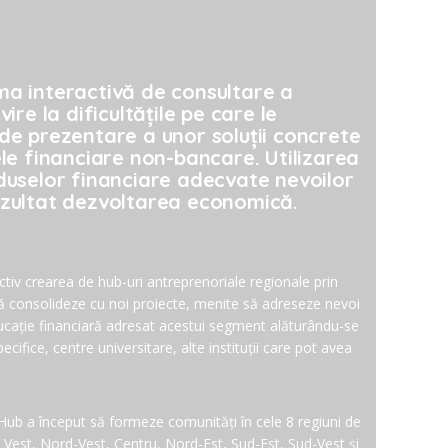
ma interactivă de consultare a
ire la dificultățile pe care le
de prezentare a unor soluții concrete
ele financiare non-bancare. Utilizarea
duselor financiare adecvate nevoilor
ezultat dezvoltarea economică.
ctiv crearea de hub-uri antreprenoriale regionale prin
să consolideze cu noi proiecte, menite să adreseze nevoi
cație financiară adresat acestui segment alăturându-se
ecifice, centre universitare, alte instituții care pot avea
ub a început să formeze comunități în cele 8 regiuni de
 Vest, Nord-Vest, Centru, Nord-Est, Sud-Est, Sud-Vest și