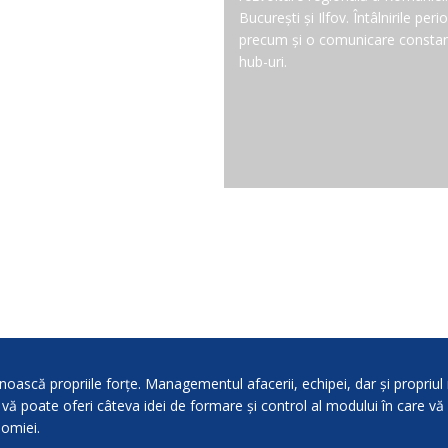
București și Ilfov. Întâlnirile per
precum și o comunicare constant
hub-uri.
noască propriile forțe. Managementul afacerii, echipei, dar și propriu
 vă poate oferi câteva idei de formare și control al modului în care vă f
nomiei.