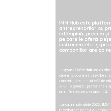
IMM Hub este platfor
antreprenorilor cu priv
întâmpină, precum și 
pe care le oferă pieț
instrumentelor și pro
companiilor are ca r
Programul
IMM Hub
are ca obie
care își propune să dezvolte și 
concrete, demersului ASF de edu
și ISF, organizații profesionale sp
un rol în creșterea economică.
Lansat în noiembrie 2022, IMM H
rezvoltare regională a României: