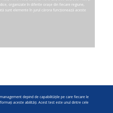
iodice, organizate în diferite orașe din fiecare regiune,
ă sunt elemente în jurul cărora funcționează aceste
l management depind de capabilitățile pe care fiecare le
ormați aceste abilități. Acest test este unul dintre cele