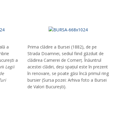
ală a
Prima clădire a Bursei (1882), de pe
mbrie
Strada Doamnei, sediul fiind găzduit de
ucurești a
clădirea Camerei de Comerț. Înăuntrul
rii
Legii
acestei clădiri, deși spațiul este în prezent
de
în renovare, se poate găsi încă primul ring
furi
bursier (Sursa pozei: Arhiva foto a Bursei
de Valori București).