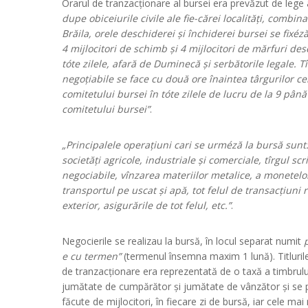
Orarul de tranzacționare al bursei era prevăzut de lege 
dupe obiceiurile civile ale fie-cărei localități, combin
Brăila, orele deschiderei și închiderei bursei se fixéz
4 mijlocitori de schimb și 4 mijlocitori de mărfuri de
tóte zilele, afară de Duminecă și serbătorile legale. Tîr
negoțiabile se face cu două ore înaintea târgurilor cel
comitetului bursei în tóte zilele de lucru de la 9 pân
comitetului bursei”
.
„Principalele operațiuni cari se urméză la bursă sunt: t
societăți agricole, industriale și comerciale, tîrgul sc
negociabile, vînzarea materiilor metalice, a monetelor,
transportul pe uscat și apă, tot felul de transacțiuni r
exterior, asigurările de tot felul, etc.”
.
Negocierile se realizau la bursă, în locul separat numit
e cu termen”
(termenul însemna maxim 1 lună). Titlurile
de tranzacționare era reprezentată de o taxă a timbrulu
jumătate de cumpărător și jumătate de vânzător și se pl
făcute de mijlocitori, în fiecare zi de bursă, iar cele ma