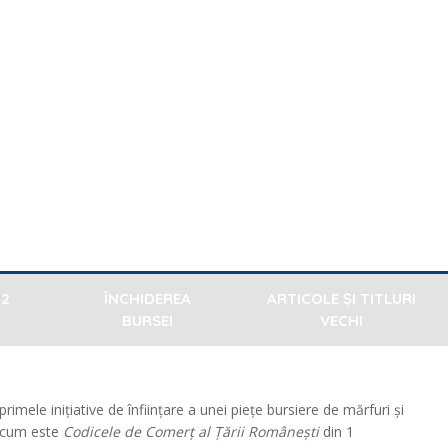
 2
ÎNCHIDEREA
ARTICOLE ȘI TITLURI
E
BURSEI
VECHI
imele inițiative de înființare a unei piețe bursiere de mărfuri și
șa cum este
Codicele de Comerț al Țării Românești
din 1