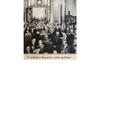
Sursa foto: Bibioteca
Cartea
BNR;
acționarului,
,
îndreptar bursier
Simon Gartenberg,
1938.
Sursa foto: Bibioteca
Cartea
BNR;
acționarului,
,
îndreptar bursier
Simon Gartenberg,
1938.