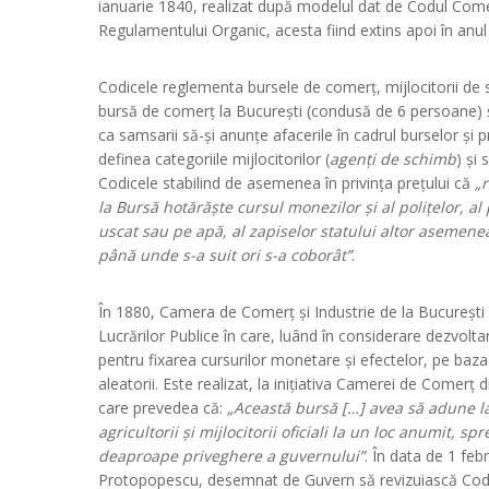
ianuarie 1840, realizat după modelul dat de Codul Comer
Regulamentului Organic, acesta fiind extins apoi în anu
Codicele reglementa bursele de comerț, mijlocitorii de s
bursă de comerț la București (condusă de 6 persoane) 
ca samsarii să-și anunțe afacerile în cadrul burselor și p
definea categoriile mijlocitorilor (
agenți de schimb
) și 
Codicele stabilind de asemenea în privința prețului că
„r
la Bursă hotărăște cursul monezilor și al polițelor, al 
uscat sau pe apă, al zapiselor statului altor asemenea
până unde s-a suit ori s-a coborât”
.
În 1880, Camera de Comerț și Industrie de la București 
Lucrărilor Publice în care, luând în considerare dezvolt
pentru fixarea cursurilor monetare și efectelor, pe baza ce
aleatorii. Este realizat, la inițiativa Camerei de Comerț 
care prevedea că:
„Această bursă […] avea să adune la 
agricultorii și mijlocitorii oficiali la un loc anumit, 
deaproape priveghere a guvernului”
. În data de 1 feb
Protopopescu, desemnat de Guvern să revizuiască Codu