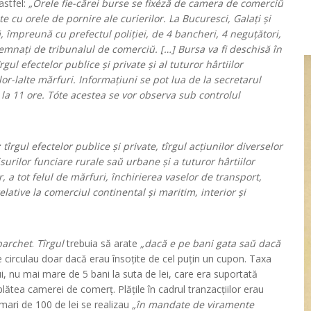
astfel:
„Orele fie-cărei burse se fixéză de camera de comerciŭ
ate cu orele de pornire ale curierilor. La Bucuresci, Galați și
ă, împreună cu prefectul poliției, de 4 bancheri, 4 neguțători,
semnați de tribunalul de comerciŭ. […] Bursa va fi deschisă în
gul efectelor publice și private și al tuturor hârtiilor
or-lalte mărfuri. Informațiuni se pot lua de la secretarul
ă la 11 ore. Tóte acestea se vor observa sub controlul
îrgul efectelor publice și private, tîrgul acțiunilor diverselor
risurilor funciare rurale saŭ urbane și a tuturor hârtiilor
 a tot felul de mărfuri, închirierea vaselor de transport,
elative la comerciul continental și maritim, interior și
parchet
.
Tîrgul
trebuia să arate
„dacă e pe bani gata saŭ dacă
 circulau doar dacă erau însoțite de cel puțin un cupon. Taxa
i, nu mai mare de 5 bani la suta de lei, care era suportată
ătea camerei de comerț. Plățile în cadrul tranzacțiilor erau
i mari de 100 de lei se realizau
„în mandate de viramente