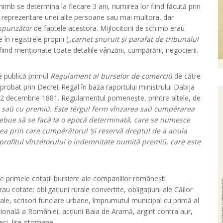
himb se determina la fiecare 3 ani, numirea lor fiind făcută prin
e reprezentare unei alte persoane sau mai multora, dar
spunzător
de faptele acestora. Mijlocitorii de schimb erau
 în registrele proprii (
„carnet șnuruit și parafat de tribunalul
, fiind menționate toate detaliile vânzării, cumpărării, negocierii.
e publică primul
Regulament al burselor de comerciŭ
de către
 aprobat prin Decret Regal în baza raportului ministrului Dabija
e la 2 decembrie 1881. Regulamentul pomenește, printre altele, de
 saŭ cu premiŭ. Este térgul ferm vînzarea saŭ cumpérarea
 trebue să se facă la o epocă determinată, care se numesce
nea prin care cumpérătorul ‘și reservă dreptul de a anula
profitul vînzétorului o indemnitate numită premiŭ, care este
te primele cotații bursiere ale companiilor românești
u cotate: obligațiuni rurale convertite, obligațiuni ale Căilor
rale, scrisori funciare urbane, împrumutul municipal cu primă al
ională a României, acțiuni Baia de Aramă, argint contra aur,
ieci, lire otomane.