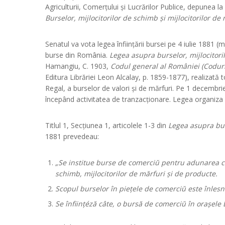
Agriculturii, Comerțului și Lucrărilor Publice, depunea 
Burselor, mijlocitorilor de schimb și mijlocitorilor de
Senatul va vota legea înființării bursei pe 4 iulie 1881 (
burse din România.
Legea asupra burselor, mijlocitoril
Hamangiu, C. 1903,
Codul general al României (Coduril
Editura Librăriei Leon Alcalay, p. 1859-1877), realizată 
Regal, a burselor de valori și de mărfuri. Pe 1 decembri
începând activitatea de tranzacționare. Legea organiza a
Titlul 1, Secțiunea 1, articolele 1-3 din
Legea asupra burs
1881 prevedeau:
„Se institue burse de comerciŭ pentru adunarea com
schimb, mijlocitorilor de mărfuri și de producte.
Scopul burselor în piețele de comerciŭ este înlesni
Se înființéză câte, o bursă de comerciŭ în orașele B