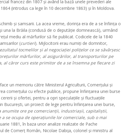
cial francez din 1807 și având la bază unele prevederi ale
l 1864 (introdus ca lege în 10 decembrie 1863) și în Moldova.
chimb și samsarii. La acea vreme, dorința era de a se înființa o
și una la Brăila (condusă de o deputăție domnească), urmând
rețul mediu al mărfurilor să fie publicat. Codicele de la 1840
samsarilor (
curtieri
). Mijlocitorii erau numiți de domnitor,
ezultatul tocmelilor și al negociației polițelor ce se săvârșesc
prețurilor mărfurilor, al asigurărilor, al transporturilor pe
, al căror curs este primitor de a se însemna pe fiecare zi
face un memoriu către Ministerul Agriculturii, Comerțului și
area comerțului cu efecte publice, propune înființarea unei burse
rerii și ofertei, pentru a opri speculațiile și fluctuațiile
din București, un proiect de lege pentru înființarea unei burse,
anumite ore pe comercianții, industriașii, capitaliștii,
spre a se ocupa de operațiunile lor comerciale, sub o mai
ruarie 1881, în baza unor analize realizate de Pache
l de Comerț Român, Nicolae Dabija, colonel și ministru al