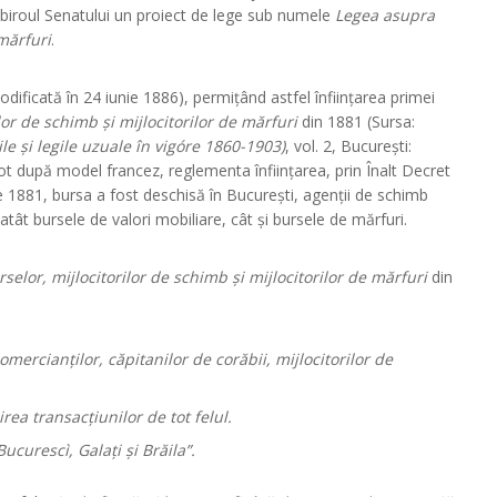
la biroul Senatului un proiect de lege sub numele
Legea asupra
 mărfuri
.
modificată în 24 iunie 1886), permițând astfel înființarea primei
or de schimb și mijlocitorilor de mărfuri
din 1881 (Sursa:
e și legile uzuale în vigóre 1860-1903)
, vol. 2, București:
tot după model francez, reglementa înființarea, prin Înalt Decret
e 1881, bursa a fost deschisă în București, agenții de schimb
tât bursele de valori mobiliare, cât și bursele de mărfuri.
elor, mijlocitorilor de schimb și mijlocitorilor de mărfuri
din
ercianților, căpitanilor de corăbii, mijlocitorilor de
rea transacțiunilor de tot felul.
ucurescì, Galați și Brăila”.