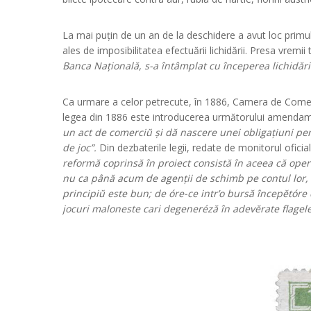
La mai puțin de un an de la deschidere a avut loc prim
ales de imposibilitatea efectuării lichidării. Presa vremii t
Banca Națională, s-a întâmplat cu începerea lichidăril
Ca urmare a celor petrecute, în 1886, Camera de Comerț 
legea din 1886 este introducerea următorului amenda
un act de comerciŭ și dă nascere unei obligațiuni per
de joc”.
Din dezbaterile legii, redate de monitorul oficia
reformă coprinsă în proiect consistă în aceea că oper
nu ca până acum de agenții de schimb pe contul lor, 
principiŭ este bun; de óre-ce intr’o bursă începĕtóre c
jocuri maloneste cari degeneréză în adevĕrate flagele