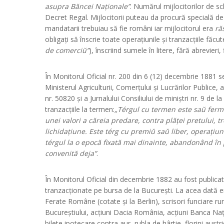
asupra Băncei Naționale”
. Numărul mijlocitorilor de sc
Decret Regal. Mijlocitorii puteau da procură specială d
mandatarii trebuiau să fie români iar mijlocitorul era
ră
obligați să înscrie toate operațiunile și tranzacțiile făcute
de comerciŭ”
), înscriind sumele în litere, fără abrevieri
În Monitorul Oficial nr. 200 din 6 (12) decembrie 1881 s
Ministerul Agriculturii, Comerțului și Lucrărilor Publice,
nr. 50820 și a Jurnalului Consiliului de miniștri nr. 9 d
tranzacțiile la termen:
„Térgul cu termen este saŭ ferm
unei valori a căreia predare, contra plăței pretului,
lichidațiune. Este térg cu premiŭ saŭ liber, operațiu
térgul la o epocă fixată mai dinainte, abandonând în 
convenită deja”
.
În Monitorul Oficial din decembrie 1882 au fost publica
tranzacționate pe bursa de la București. La acea dată era
Ferate Române (cotate și la Berlin), scrisori funciare ru
Bucureștiului, acțiuni Dacia România, acțiuni Banca Naț
bilete ipotecare contra aur, rubla de hârtie, florini austr