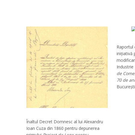
Raportul 
inițiativ
modificar
Industrie
de Comerț
70 de ani
București
Înaltul Decret Domnesc al lui Alexandru
Ioan Cuza din 1860 pentru depunerea
primului
Proiect de Lege pentru