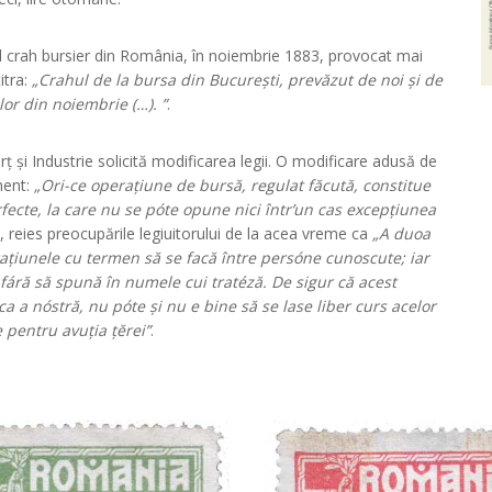
ul crah bursier din România, în noiembrie 1883, provocat mai
itra:
„Crahul de la bursa din București, prevăzut de noi și de
or din noiembrie (…). ”
.
și Industrie solicită modificarea legii. O modificare adusă de
ment:
„Ori-ce operațiune de bursă, regulat făcută, constitue
fecte, la care nu se póte opune nici într’un cas excepțiunea
l, reies preocupările legiuitorului de la acea vreme ca
„A duoa
ațiunele cu termen să se facă între persóne cunoscute; iar
fáră să spună în numele cui tratéză. De sigur că acest
a a nóstră, nu póte și nu e bine să se lase liber curs acelor
 pentru avuția țĕrei”
.