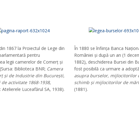
din 1867 la Proiectul de Lege din
În 1880 se înființa Banca Națion
ă parlamentară pentru
României și după un an (1 dece
ea legii camerelor de Comerț și
1882), deschiderea Bursei din B
 (Sursa: Biblioteca BNR;
Camera
fost posibilă ca urmare a adoptă
 și de Industrie din București,
asupra burselor, mijlocitorilor 
 de activitate 1868-1938
,
schimb și mijlocitorilor de măr
: Atelierele Luceafărul SA, 1938).
(1881).