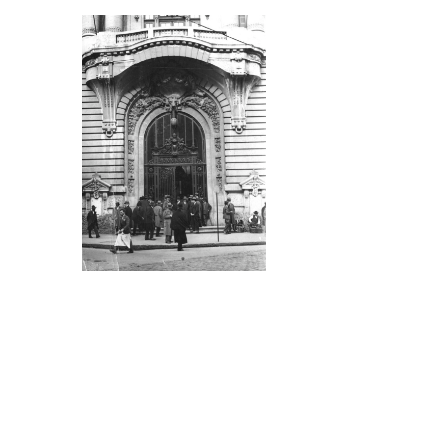
Sursa foto: Arhiva
Bursei de Valori
București.
Sursa foto: Arhiva
Bursei de Valori
București.