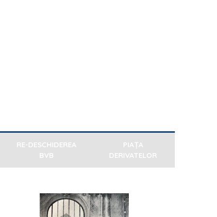
RE-DESCHIDEREA
PIAȚA
BVB
DERIVATELOR