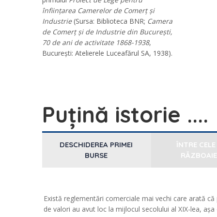
înființarea Camerelor de Comerț și
Industrie
(Sursa: Biblioteca BNR;
Camera
de Comerț și de Industrie din București,
70 de ani de activitate 1868-1938
,
București: Atelierele Luceafărul SA, 1938).
Puțină istorie ....
DESCHIDEREA PRIMEI
ÎNTRE CELE
BURSE
RĂZBOAI
Există reglementări comerciale mai vechi care arată că pr
de valori au avut loc la mijlocul secolului al XIX-lea, a