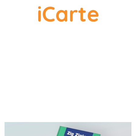
iCarte
recomandările
noastre