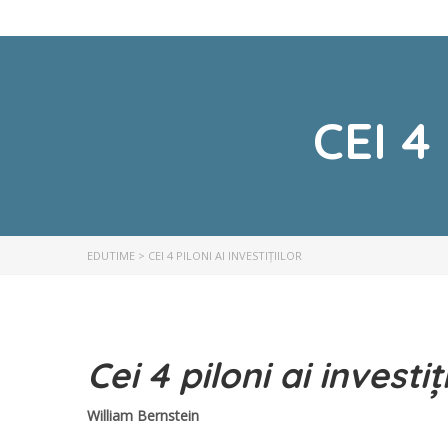
CEI 4
EDUTIME
>
CEI 4 PILONI AI INVESTIȚIILOR
Cei 4 piloni ai investiți
William Bernstein