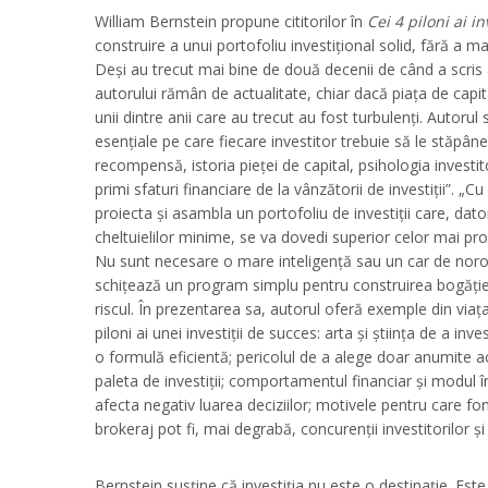
William Bernstein propune cititorilor în
Cei 4 piloni ai in
construire a unui portofoliu investițional solid, fără a mai
Deși au trecut mai bine de două decenii de când a scris ac
autorului rămân de actualitate, chiar dacă piața de capit
unii dintre anii care au trecut au fost turbulenți. Autorul
esențiale pe care fiecare investitor trebuie să le stăpânea
recompensă, istoria pieței de capital, psihologia investito
primi sfaturi financiare de la vânzătorii de investiții”. „Cu
proiecta și asambla un portofoliu de investiții care, datorit
cheltuielilor minime, se va dovedi superior celor mai pro
Nu sunt necesare o mare inteligență sau un car de noroc
schițează un program simplu pentru construirea bogăției
riscul. În prezentarea sa, autorul oferă exemple din viaț
piloni ai unei investiții de succes: arta și știința de a inves
o formulă eficientă; pericolul de a alege doar anumite acț
paleta de investiții; comportamentul financiar și modul î
afecta negativ luarea deciziilor; motivele pentru care fo
brokeraj pot fi, mai degrabă, concurenții investitorilor și
Bernstein susține că investiția nu este o destinație. Este 