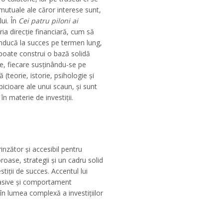
i mutuale ale căror interese sunt,
lui. În
Cei patru piloni ai
a direcție financiară, cum să
onducă la succes pe termen lung,
 poate construi o bază solidă
le, fiecare susținându-se pe
 (teorie, istorie, psihologie și
picioare ale unui scaun, și sunt
în materie de investiții.
inzător și accesibil pentru
roase, strategii și un cadru solid
tiții de succes. Accentul lui
 pasive și comportament
 în lumea complexă a investițiilor