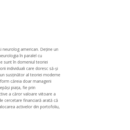
 și neurolog american. Deține un
neurologia în paralel cu
le sunt în domeniul teoriei
orii individuali care doresc să-și
e un susținător al teoriei moderne
onform căreia doar managerii
epăși piața, fie prin
ctive a căror valoare viitoare a
 de cercetare financiară arată că
locarea activelor din portofoliu,