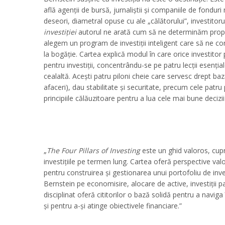
află agenții de bursă, jurnaliștii și companiile de fondur
deseori, diametral opuse cu ale „călătorului”, investitoru
investiției
autorul ne arată cum să ne determinăm propri
alegem un program de investiții inteligent care să ne c
la bogăție. Cartea explică modul în care orice investitor
pentru investiții, concentrându-se pe patru lecții esenția
cealaltă. Acești patru piloni cheie care servesc drept bază
afaceri), dau stabilitate și securitate, precum cele patru 
principiile călăuzitoare pentru a lua cele mai bune decizii 
„
The Four Pillars of Investing
este un ghid valoros, cupr
investițiile pe termen lung. Cartea oferă perspective valo
pentru construirea și gestionarea unui portofoliu de inves
Bernstein pe economisire, alocare de active, investiții
disciplinat oferă cititorilor o bază solidă pentru a naviga
și pentru a-și atinge obiectivele financiare.”