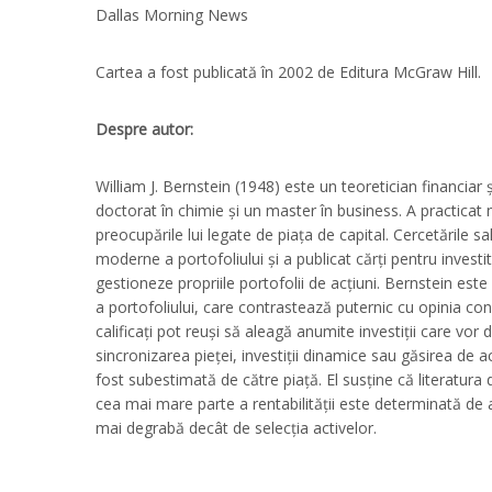
Dallas Morning News
Cartea a fost publicată în 2002 de Editura McGraw Hill.
Despre autor:
William J. Bernstein (1948) este un teoretician financiar
doctorat în chimie și un master în business. A practicat 
preocupările lui legate de piața de capital. Cercetările sa
moderne a portofoliului și a publicat cărți pentru investit
gestioneze propriile portofolii de acțiuni. Bernstein est
a portofoliului, care contrastează puternic cu opinia c
calificați pot reuși să aleagă anumite investiții care vor d
sincronizarea pieței, investiții dinamice sau găsirea de a
fost subestimată de către piață. El susține că literatura
cea mai mare parte a rentabilității este determinată de a
mai degrabă decât de selecția activelor.