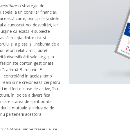
vestițiilor
o strategie de
 apela la un consilier financiar.
eastă carte, principiile și ideile
al a cunoscut noi dezvoltări, iar
 susține că există 4 subiecte
scă: relația dintre risc și
rului și a pieței și „nebunia de a
 un efort relativ mic, puteți
ă diversificării sale largi și a
fesioniste conturi gestionate.
”, afirmă Bernstein. El
, controlând în același timp
a reală și ne creionează cei patru
ti în diferite clase de active, într-
iuni, în loc de a diversifica
n care starea de spirit poate
ndurile mutuale și industria de
 nu partenerii acestora.
o călătorie, iar pe traseul ei se