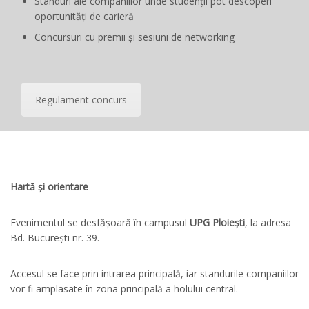
Standuri ale companiilor unde studenții pot descoperi
oportunități de carieră
Concursuri cu premii și sesiuni de networking
Regulament concurs
Hartă și orientare
Evenimentul se desfășoară în campusul
UPG Ploiești
, la adresa
Bd. București nr. 39.
Accesul se face prin intrarea principală, iar standurile companiilor
vor fi amplasate în zona principală a holului central.