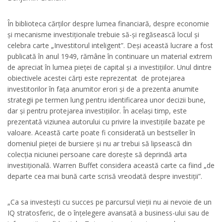
În biblioteca cărților despre lumea financiară, despre economie
și mecanisme investiționale trebuie să-și regăsească locul și
celebra carte „Investitorul inteligent”. Deși această lucrare a fost
publicată în anul 1949, rămâne în continuare un material extrem
de apreciat în lumea pieței de capital și a investițiilor. Unul dintre
obiectivele acestei cărți este reprezentat de protejarea
investitorilor în fața anumitor erori și de a prezenta anumite
strategii pe termen lung pentru identificarea unor decizii bune,
dar și pentru protejarea investițiilor. În același timp, este
prezentată viziunea autorului cu privire la investițiile bazate pe
valoare. Această carte poate fi considerată un bestseller în
domeniul pieței de bursiere și nu ar trebui să lipsească din
colecția niciunei persoane care dorește să deprindă arta
investițională. Warren Buffet considera această carte ca fiind „de
departe cea mai bună carte scrisă vreodată despre investiții”.
„Ca sa investești cu succes pe parcursul vieții nu ai nevoie de un
IQ stratosferic, de o înțelegere avansată a business-ului sau de