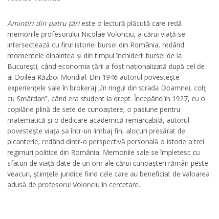
Amintiri din patru țări
este o lectură plăcută care redă
memoriile profesorului Nicolae Volonciu, a cărui viață se
intersectează cu firul istoriei bursei din România, redând
momentele dinaintea și din timpul închiderii bursei de la
București, când economia țării a fost naționalizată după cel de
al Doilea Război Mondial. Din 1946 autorul povestește
experiențele sale în brokeraj „în ringul din strada Doamnei, colţ
cu Smârdan”, când era student la drept. Începând în 1927, cu o
copilărie plină de sete de cunoaștere, o pasiune pentru
matematică și o dedicare academică remarcabilă, autorul
povestește viața sa într-un limbaj fin, alocuri presărat de
picanterie, redând dintr-o perspectivă personală o istorie a trei
regimuri politice din România. Memoriile sale se împletesc cu
sfaturi de viață date de un om ale cărui cunoașteri rămân peste
veacuri, științele juridice fiind cele care au beneficiat de valoarea
adusă de profesorul Volonciu în cercetare.