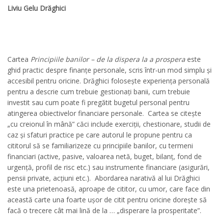
Liviu Gelu Drăghici
Cartea
Principiile banilor – de la dispera la a prospera
este
ghid practic despre finanțe personale, scris într-un mod simplu și
accesibil pentru oricine. Drăghici folosește experiența personală
pentru a descrie cum trebuie gestionați banii, cum trebuie
investit sau cum poate fi pregătit bugetul personal pentru
atingerea obiectivelor financiare personale. Cartea se citește
„cu creionul în mână” căci include exerciții, chestionare, studii de
caz și sfaturi practice pe care autorul le propune pentru ca
cititorul să se familiarizeze cu principiile banilor, cu termeni
financiari (active, pasive, valoarea netă, buget, bilanț, fond de
urgență, profil de risc etc.) sau instrumente financiare (asigurări,
pensii private, acțiuni etc.). Abordarea narativă al lui Drăghici
este una prietenoasă, aproape de cititor, cu umor, care face din
această carte una foarte ușor de citit pentru oricine dorește să
facă o trecere cât mai lină de la … „disperare la prosperitate”.