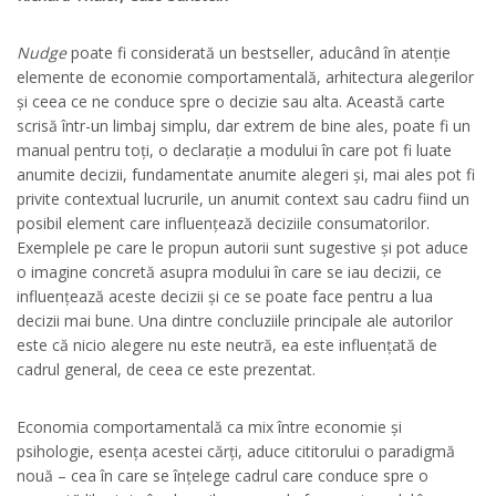
Nudge
poate fi considerată un bestseller, aducând în atenție
elemente de economie comportamentală, arhitectura alegerilor
și ceea ce ne conduce spre o decizie sau alta. Această carte
scrisă într-un limbaj simplu, dar extrem de bine ales, poate fi un
manual pentru toți, o declarație a modului în care pot fi luate
anumite decizii, fundamentate anumite alegeri și, mai ales pot fi
privite contextual lucrurile, un anumit context sau cadru fiind un
posibil element care influențează deciziile consumatorilor.
Exemplele pe care le propun autorii sunt sugestive și pot aduce
o imagine concretă asupra modului în care se iau decizii, ce
influențează aceste decizii și ce se poate face pentru a lua
decizii mai bune. Una dintre concluziile principale ale autorilor
este că nicio alegere nu este neutră, ea este influențată de
cadrul general, de ceea ce este prezentat.
Economia comportamentală ca mix între economie și
psihologie, esența acestei cărți, aduce cititorului o paradigmă
nouă – cea în care se înțelege cadrul care conduce spre o