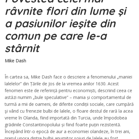
râvnite flori din lume şi
a pasiunilor ieşite din
comun pe care le-a
stârnit
Mike Dash
În cartea sa, Mike Dash face o descriere a fenomenului „maniei
lalelelor” din Țările de Jos de la vremea anilor 1630. Acest
fenomen este de referință pentru economiști, descriind ceea ce
astăzi numim „bule speculative” – mania și comportamentul de
turmă a mii de oameni, de diferite condiții sociale, care cumpără
şi vând cu frenezie bulbi de lalele, o floare destul de rară la acea
vreme în Olanda, fiind importată din Turcia, unde împodobea
grădinile Constantinopolului și fiind foarte puțin rezistentă.
Începând într-o epocă de aur a economiei olandeze, în trei ani,
preţul unora dintre bulbii anumitor soiuri de lalele au fost