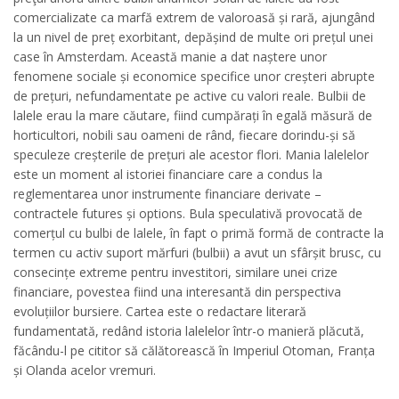
comercializate ca marfă extrem de valoroasă și rară, ajungând
la un nivel de preț exorbitant, depășind de multe ori prețul unei
case în Amsterdam. Această manie a dat naștere unor
fenomene sociale și economice specifice unor creșteri abrupte
de prețuri, nefundamentate pe active cu valori reale. Bulbii de
lalele erau la mare căutare, fiind cumpărați în egală măsură de
horticultori, nobili sau oameni de rând, fiecare dorindu-și să
speculeze creșterile de prețuri ale acestor flori. Mania lalelelor
este un moment al istoriei financiare care a condus la
reglementarea unor instrumente financiare derivate –
contractele futures și options. Bula speculativă provocată de
comerțul cu bulbi de lalele, în fapt o primă formă de contracte la
termen cu activ suport mărfuri (bulbii) a avut un sfârșit brusc, cu
consecințe extreme pentru investitori, similare unei crize
financiare, povestea fiind una interesantă din perspectiva
evoluțiilor bursiere. Cartea este o redactare literară
fundamentată, redând istoria lalelelor într-o manieră plăcută,
făcându-l pe cititor să călătorească în Imperiul Otoman, Franța
și Olanda acelor vremuri.