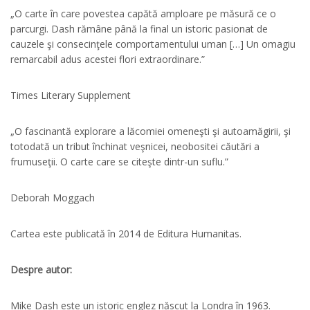
„O carte în care povestea capătă amploare pe măsură ce o
parcurgi. Dash rămâne până la final un istoric pasionat de
cauzele şi consecinţele comportamentului uman […] Un omagiu
remarcabil adus acestei flori extraordinare.”
Times Literary Supplement
„O fascinantă explorare a lăcomiei omeneşti şi autoamăgirii, şi
totodată un tribut închinat veşnicei, neobositei căutări a
frumuseţii. O carte care se citeşte dintr-un suflu.”
Deborah Moggach
Cartea este publicată în 2014 de Editura Humanitas.
Despre autor:
Mike Dash este un istoric englez născut la Londra în 1963.