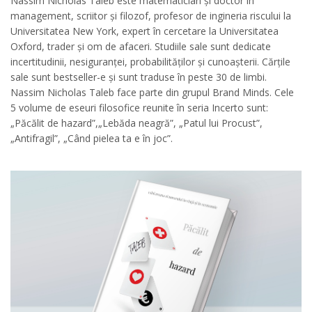
Nassim Nicholas Taleb este matematician și doctor în
management, scriitor și filozof, profesor de ingineria riscului la
Universitatea New York, expert în cercetare la Universitatea
Oxford, trader și om de afaceri. Studiile sale sunt dedicate
incertitudinii, nesiguranței, probabilităților și cunoașterii. Cărțile
sale sunt bestseller-e și sunt traduse în peste 30 de limbi.
Nassim Nicholas Taleb face parte din grupul Brand Minds. Cele
5 volume de eseuri filosofice reunite în seria Incerto sunt:
„Păcălit de hazard”,„Lebăda neagră”, „Patul lui Procust”,
„Antifragil”, „Când pielea ta e în joc”.