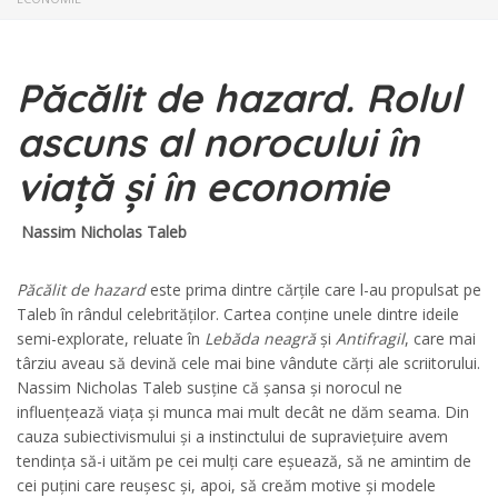
Păcălit de hazard. Rolul
ascuns al norocului în
viață și în economie
Nassim Nicholas Taleb
Păcălit de hazard
este prima dintre cărțile care l-au propulsat pe
Taleb în rândul celebrităților. Cartea conține unele dintre ideile
semi-explorate, reluate în
Lebăda neagră
și
Antifragil
, care mai
târziu aveau să devină cele mai bine vândute cărți ale scriitorului.
Nassim Nicholas Taleb susține că șansa și norocul ne
influențează viața și munca mai mult decât ne dăm seama. Din
cauza subiectivismului și a instinctului de supraviețuire avem
tendința să-i uităm pe cei mulți care eșuează, să ne amintim de
cei puțini care reușesc și, apoi, să creăm motive și modele