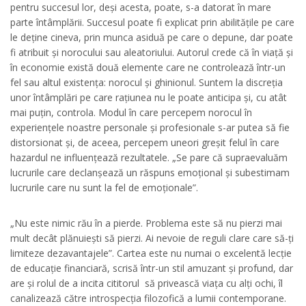
pentru succesul lor, deși acesta, poate, s-a datorat în mare
parte întâmplării. Succesul poate fi explicat prin abilitățile pe care
le deține cineva, prin munca asiduă pe care o depune, dar poate
fi atribuit și norocului sau aleatoriului. Autorul crede că în viață și
în economie există două elemente care ne controlează într-un
fel sau altul existența: norocul și ghinionul. Suntem la discreția
unor întâmplări pe care rațiunea nu le poate anticipa și, cu atât
mai puțin, controla. Modul în care percepem norocul în
experiențele noastre personale și profesionale s-ar putea să fie
distorsionat și, de aceea, percepem uneori greșit felul în care
hazardul ne influențează rezultatele. „Se pare că supraevaluăm
lucrurile care declanșează un răspuns emoțional și subestimam
lucrurile care nu sunt la fel de emoționale”.
„Nu este nimic rău în a pierde. Problema este să nu pierzi mai
mult decât plănuiești să pierzi. Ai nevoie de reguli clare care să-ți
limiteze dezavantajele”. Cartea este nu numai o excelentă lecție
de educație financiară, scrisă într-un stil amuzant și profund, dar
are și rolul de a incita cititorul să privească viața cu alți ochi, îl
canalizează către introspecția filozofică a lumii contemporane.