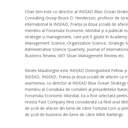
Chan Kim este co-director al INSEAD Blue Ocean Strateg
Consulting Group Bruce D. Henderson, profesor de str
internațional la INSEAD, Franța (a doua școală de aface
membru al Forumului Economic Mondial și a publicat n
strategie și management, care pot fi găsite în Academ
Management Science, Organization Science, Strategic
Administrative Science Quarterly, Journal of Internation
Business Review, MIT Sloan Management Review etc.
Renée Mauborgne este INSEAD Distinguished Fellow și p
INSEAD, INSEAD, Franța (a doua școală de afaceri ca m
asemenea, co-director al INSEAD Blue Ocean Strategy I
membru al Consiliului de consilieri al președintelui Ba
Forumului Economic Mondial. Ea a fost selectată pentru
revista Fast Company fiind considerată ca fiind unul din
de școli de afaceri din lume de către Fortune.com și prin
de școli de business din lume de către MBA Rankings.