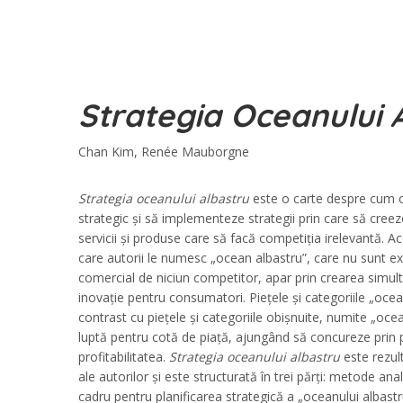
Strategia Oceanului 
Chan Kim, Renée Mauborgne
Strategia oceanului albastru
este o carte despre cum c
strategic și să implementeze strategii prin care să creez
servicii și produse care să facă competiția irelevantă. Ac
care autorii le numesc „ocean albastru”, care nu sunt e
comercial de niciun competitor, apar prin crearea simul
inovație pentru consumatori. Piețele și categoriile „ocea
contrast cu piețele și categoriile obișnuite, numite „oce
luptă pentru cotă de piață, ajungând să concureze prin 
profitabilitatea.
Strategia oceanului albastru
este rezult
ale autorilor și este structurată în trei părți: metode ana
cadru pentru planificarea strategică a „oceanului albastr