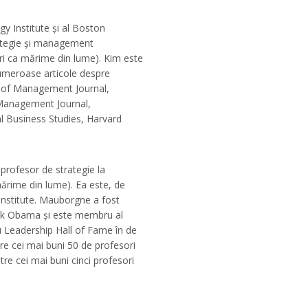
y Institute și al Boston
ategie și management
ri ca mărime din lume). Kim este
umeroase articole despre
y of Management Journal,
 Management Journal,
al Business Studies, Harvard
rofesor de strategie la
ărime din lume). Ea este, de
nstitute. Mauborgne a fost
rack Obama și este membru al
 Leadership Hall of Fame în de
tre cei mai buni 50 de profesori
tre cei mai buni cinci profesori