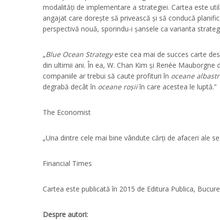
modalități de implementare a strategiei. Cartea este ut
angajat care dorește să privească și să conducă planific
perspectivă nouă, sporindu-i șansele ca varianta strateg
„
Blue Ocean Strategy
este cea mai de succes carte des
din ultimii ani. În ea, W. Chan Kim și Renée Mauborgne 
companiile ar trebui să caute profituri în
oceane albastr
degrabă decât în
oceane roșii
în care acestea le luptă.”
The Economist
„Una dintre cele mai bine vândute cărți de afaceri ale sec
Financial Times
Cartea este publicată în 2015 de Editura Publica, Bucureș
Despre autori: