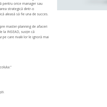
ilă pentru orice manager sau
area strategică dintr-o
ică aleasă să fie una de succes.
pre master-planning de afaceri
de la INSEAD, susțin că
e
pe care rivalii lor le ignoră mai
olului.”
ti.