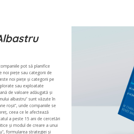
Albastru
ompaniile pot să planifice
e noi piețe sau categorii de
este noi piețe și categorii pe
xplorate sau exploatate
tană de valoare adăugată și
nului albastru” sunt văzute în
ane roșii”, unde companiile se
preț, ceea ce le afectează
atul a peste 15 ani de cercetări
litice și modul de creare a unui
u”, formularea strategiei și