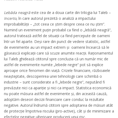
Lebăda neagră
este cea de a doua carte din trilogia lui Taleb –
Incerto
, în care autorul prezintă o analiză a impactului
improbabilității – „tot ceea ce știm despre ceea ce nu știm”.
Numind un eveniment puțin probabil ca fiind o „lebădă neagră”,
autorul tratează astfel de situații ca fiind percepute de oameni
într-un fel aparte. Deși rare din punct de vedere statistic, astfel
de evenimente au un impact extrem și oamenii încearcă să le
găsească explicații care să scuze anumite reacții. Raționamentul
lui Taleb ghidează cititorul spre concluzia că un număr mic de
astfel de evenimente numite „lebede negre” pot să explice
aproape orice fenomen din viață. Crizele financiare, războaiele
neașteptate, descoperirea unei tehnologii care schimbă o
industrie – sunt considerate a fi „lebede negre”, neputând fi
prevăzute nici ca apariție și nici ca impact. Statistica economică
nu poate măsura astfel de evenimente și, din această cauză,
adoptăm deseori decizii financiare care conduc la rezultate
negative. Autorul îndrumă cititorii spre adoptarea de măsuri atât
de protecție împotriva riscului (pro-active), cât și de minimizare a
efectelor negative ulterioare producerii unui risc.