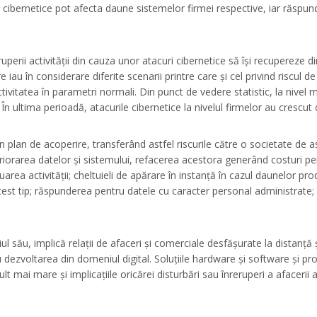
ile cibernetice pot afecta daune sistemelor firmei respective, iar răsp
perii activității din cauza unor atacuri cibernetice să își recupereze di
e iau în considerare diferite scenarii printre care și cel privind riscul d
tivitatea în parametri normali. Din punct de vedere statistic, la nivel
n ultima perioadă, atacurile cibernetice la nivelul firmelor au crescut 
n plan de acoperire, transferând astfel riscurile către o societate de as
teriorarea datelor și sistemului, refacerea acestora generând costuri pe
area activității; cheltuieli de apărare în instanță în cazul daunelor prod
t tip; răspunderea pentru datele cu caracter personal administrate; ef
l său, implică relații de afaceri și comerciale desfășurate la distanță ș
u dezvoltarea din domeniul digital. Soluțiile hardware și software și 
lt mai mare și implicațiile oricărei disturbări sau înreruperi a afacerii 