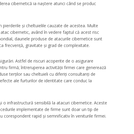
underea cibernetică ia naștere atunci când se produc
n pierderile și cheltuielile cauzate de acestea. Multe
e atac cibernetic, având în vedere faptul că acest risc
 mondial, daunele produse de atacurile cibernetice sunt
ca frecvență, gravitate și grad de complexitate.
igurări. Astfel de riscuri acoperite de o asigurare
ntru firmă; întreruperea activității firmei care generează
use terților sau cheltuieli cu diferiți consultanți de
ecte ale furturilor de identitate care conduc la
i o infrastructură sensibilă la atacuri cibernetice. Aceste
procedurile implementate de firme sunt doar un tip de
au corespondent rapid și semnificativ în veniturile firmei.