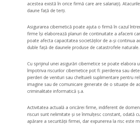
acestea există în orice firmă care are salariați). Atacur
daune față de terți.
Asigurarea cibernetică poate ajuta o firmă în cazul întreru
firme își elaborează planuri de continuitate a afacerii car
poate afecta capacitatea societăților de a-și continua ac
duble față de daunele produse de catastrofele naturale. Î
Cu sprijinul unei asigurări cibernetice se poate elabora u
împotriva riscurilor cibernetice pot fi: pierderea sau de
pierderi de venituri sau cheltuieli suplimentare pentru relu
imagine sau de comunicare generate de o situație de aces
criminalitate informatică ș.a.
Activitatea actuală a oricărei firme, indiferent de domeniu
riscuri sunt nelimitate și se înmulțesc constant, odată c
apărare a securității firmei, dar expunerea la risc este mu