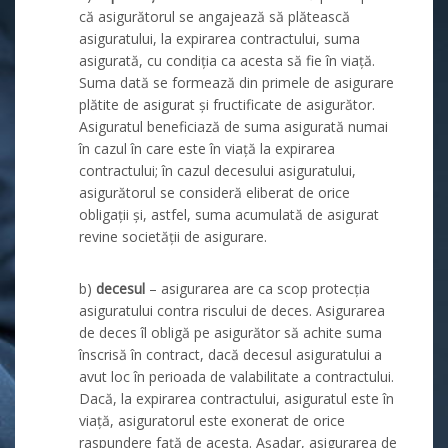
că asigurătorul se angajează să plătească
asiguratului, la expirarea contractului, suma
asigurată, cu condiția ca acesta să fie în viață.
Suma dată se formează din primele de asigurare
plătite de asigurat și fructificate de asigurător.
Asiguratul beneficiază de suma asigurată numai
în cazul în care este în viață la expirarea
contractului; în cazul decesului asiguratului,
asigurătorul se consideră eliberat de orice
obligații și, astfel, suma acumulată de asigurat
revine societății de asigurare.
b)
decesul
– asigurarea are ca scop protecția
asiguratului contra riscului de deces. Asigurarea
de deces îl obligă pe asigurător să achite suma
înscrisă în contract, dacă decesul asiguratului a
avut loc în perioada de valabilitate a contractului.
Dacă, la expirarea contractului, asiguratul este în
viață, asiguratorul este exonerat de orice
raspundere față de acesta. Așadar, asigurarea de