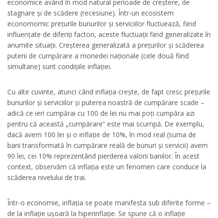
economice având în mod natural perioade de creștere, de
stagnare și de scădere (recesiune). Într-un ecosistem
economomic prețurile bunurilor și serviciilor fluctuează, fiind
influențate de diferiți factori, aceste fluctuații fiind generalizate în
anumite situații. Creșterea generalizată a prețurilor și scăderea
puterii de cumpărare a monedei naționale (cele două fiind
simultane) sunt condițiile inflației.
Cu alte cuvinte, atunci când inflația crește, de fapt cresc prețurile
bunurilor și serviciilor și puterea noastră de cumpărare scade –
adică ce ieri cumpărai cu 100 de lei nu mai poți cumpăra azi
pentru că această „cumpărare” este mai scumpă. De exemplu,
dacă avem 100 lei și o inflație de 10%, în mod real (suma de
bani transformată în cumpărare reală de bunuri și servicii) avem
90 lei, cei 10% reprezentând pierderea valorii banilor. În acest
context, observăm că inflația este un fenomen care conduce la
scăderea nivelului de trai.
Într-o economie, inflația se poate manifesta sub diferite forme –
de la inflație ușoară la hiperinflație. Se spune că o inflație