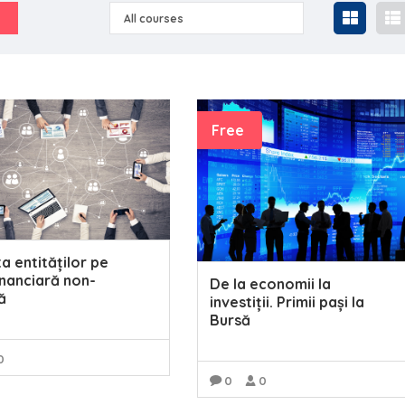
All courses
Free
a entităților pe
inanciară non-
De la economii la
ă
investiții. Primii pași la
Bursă
0
0
0
READ MORE