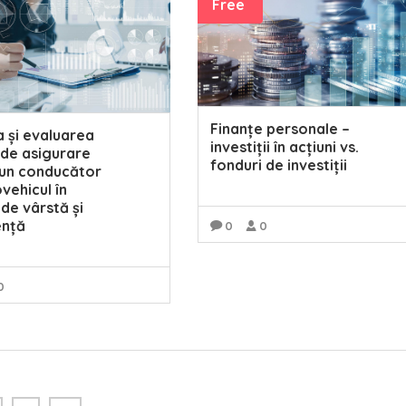
Free
Finanțe personale –
a și evaluarea
investiții în acțiuni vs.
i de asigurare
fonduri de investiții
 un conducător
vehicul în
 de vârstă și
ență
0
0
READ MORE
0
READ MORE