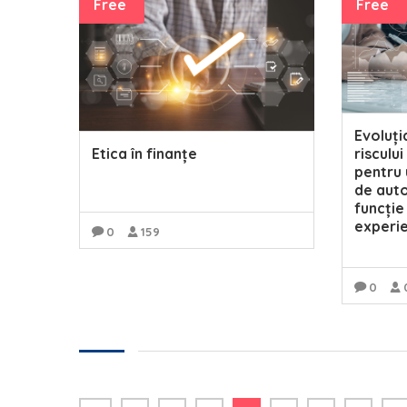
Free
Free
Evoluți
risculu
Etica în finanțe
pentru
de auto
funcție
experi
0
159
READ MORE
0