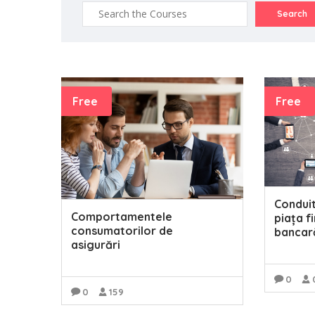
Free
Free
Conduit
Comportamentele
piața f
consumatorilor de
bancar
asigurări
0
0
159