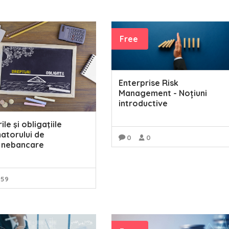
READ MORE
Free
Enterprise Risk
Management - Noțiuni
introductive
le şi obligaţiile
atorului de
0
0
i nebancare
READ MORE
159
READ MORE