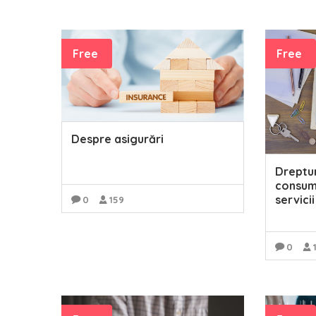
READ MORE
Free
Free
Despre asigurări
Drepturi
consum
servici
0
159
READ MORE
0