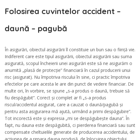
Folosirea cuvintelor accident –
daună – pagubă
În asigurări, obiectul asigurării îl constituie un bun sau o ființă vie.
Indiferent care este tipul asigurării, obiectul asigurării sau suma
asigurată, scopul încheierii unei asigurări este să ne asigurăm o
anumită „plasă de protecție” financiară în cazul producerii unui
risc (asigurat). Nu împotriva riscului în sine, ci practic împotriva
efectelor pe care acesta le are din punct de vedere financiar. De
multe ori, în vorbire, se spune „s-a produs o daună, trebuie să
fiu despăgubit”. Corect și complet ar fi „s-a produs
riscul/accidentul asigurat, care a cauzat o daună/pagubă și
pentru asta asigurarea mă ajută, urmând a primi despăgubire”.
Tot incorectă este și expresia „mi se despăgubește dauna”. În
fapt, nu dauna este despăgubită, ci pierderea financiară sau sunt
compensate cheltuielile generate de producerea accidentului, de
acțiunea de a repara dauna produsă, de înlocuirea obiectului