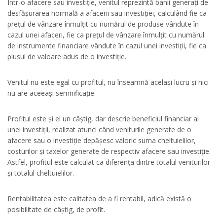
Într-o afacere sau investiție, venitul reprezintă banii generați de
desfășurarea normală a afacerii sau investiției, calculând fie ca
prețul de vânzare înmulțit cu numărul de produse vândute în
cazul unei afaceri, fie ca prețul de vânzare înmulțit cu numărul
de instrumente financiare vândute în cazul unei investiții, fie ca
plusul de valoare adus de o investiție.
Venitul nu este egal cu profitul, nu înseamnă același lucru și nici
nu are aceeași semnificație.
Profitul este și el un câștig, dar descrie beneficiul financiar al
unei investiții, realizat atunci când veniturile generate de o
afacere sau o investiție depășesc valoric suma cheltuielilor,
costurilor și taxelor generate de respectiv afacere sau investiție.
Astfel, profitul este calculat ca diferența dintre totalul veniturilor
și totalul cheltuielilor.
Rentabilitatea este calitatea de a fi rentabil, adică există o
posibilitate de câștig, de profit.