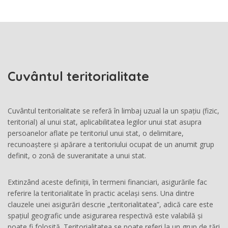
Cuvântul teritorialitate
Cuvântul teritorialitate se referă în limbaj uzual la un spațiu (fizic,
teritorial) al unui stat, aplicabilitatea legilor unui stat asupra
persoanelor aflate pe teritoriul unui stat, o delimitare,
recunoaștere și apărare a teritoriului ocupat de un anumit grup
definit, o zonă de suveranitate a unui stat.
Extinzând aceste definiții, în termeni financiari, asigurările fac
referire la teritorialitate în practic același sens. Una dintre
clauzele unei asigurări descrie „teritorialitatea”, adică care este
spațiul geografic unde asigurarea respectivă este valabilă și
poate fi folosită. Teritorialitatea se poate referi la un grup de țări