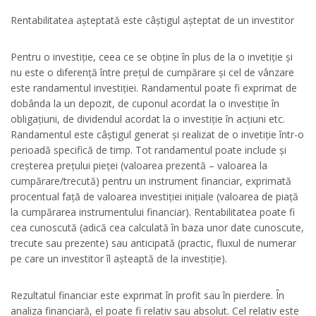
Rentabilitatea așteptată este câștigul așteptat de un investitor
Pentru o investiție, ceea ce se obține în plus de la o invetiție și
nu este o diferență între prețul de cumpărare și cel de vânzare
este randamentul investiției. Randamentul poate fi exprimat de
dobânda la un depozit, de cuponul acordat la o investiție în
obligațiuni, de dividendul acordat la o investiție în acțiuni etc.
Randamentul este câștigul generat și realizat de o invetiție într-o
perioadă specifică de timp. Tot randamentul poate include și
creșterea prețului pieței (valoarea prezentă – valoarea la
cumpărare/trecută) pentru un instrument financiar, exprimată
procentual față de valoarea investiției inițiale (valoarea de piață
la cumpărarea instrumentului financiar). Rentabilitatea poate fi
cea cunoscută (adică cea calculată în baza unor date cunoscute,
trecute sau prezente) sau anticipată (practic, fluxul de numerar
pe care un investitor îl așteaptă de la investiție).
Rezultatul financiar este exprimat în profit sau în pierdere. În
analiza financiară, el poate fi relativ sau absolut. Cel relativ este