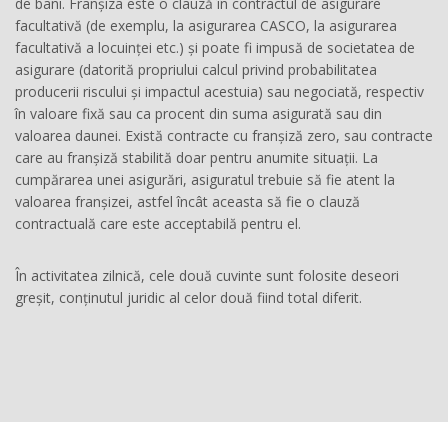
de bani. Franșiza este o clauză în contractul de asigurare
facultativă (de exemplu, la asigurarea CASCO, la asigurarea
facultativă a locuinței etc.) și poate fi impusă de societatea de
asigurare (datorită propriului calcul privind probabilitatea
producerii riscului și impactul acestuia) sau negociată, respectiv
în valoare fixă sau ca procent din suma asigurată sau din
valoarea daunei. Există contracte cu franșiză zero, sau contracte
care au franșiză stabilită doar pentru anumite situații. La
cumpărarea unei asigurări, asiguratul trebuie să fie atent la
valoarea franșizei, astfel încât aceasta să fie o clauză
contractuală care este acceptabilă pentru el.
În activitatea zilnică, cele două cuvinte sunt folosite deseori
greșit, conținutul juridic al celor două fiind total diferit.