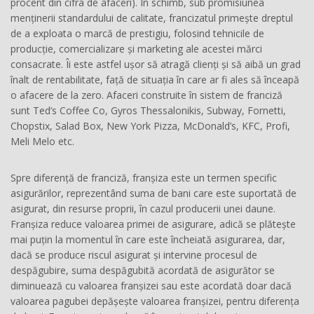
procent din cifra de afaceri). În schimb, sub promisiunea
menținerii standardului de calitate, francizatul primește dreptul
de a exploata o marcă de prestigiu, folosind tehnicile de
producție, comercializare și marketing ale acestei mărci
consacrate. Îi este astfel ușor să atragă clienți și să aibă un grad
înalt de rentabilitate, față de situația în care ar fi ales să înceapă
o afacere de la zero. Afaceri construite în sistem de franciză
sunt Ted’s Coffee Co, Gyros Thessalonikis, Subway, Fornetti,
Chopstix, Salad Box, New York Pizza, McDonald’s, KFC, Profi,
Meli Melo etc.
Spre diferență de franciză, franșiza este un termen specific
asigurărilor, reprezentând suma de bani care este suportată de
asigurat, din resurse proprii, în cazul producerii unei daune.
Franșiza reduce valoarea primei de asigurare, adică se plătește
mai puțin la momentul în care este încheiată asigurarea, dar,
dacă se produce riscul asigurat și intervine procesul de
despăgubire, suma despăgubită acordată de asigurător se
diminuează cu valoarea franșizei sau este acordată doar dacă
valoarea pagubei depășește valoarea franșizei, pentru diferența