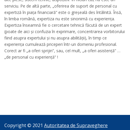
serviciu. Pe de altă parte, „oferirea de suport de personal cu
expertiză în piața financiară” este o greșeală des întâlnită. Însă,
în limba română, expertiza nu este sinonimă cu experiența.
Expertiza înseamnă fie o cercetare tehnică făcută de un expert
(poate de aici și confuzia în exprimare, concentrarea vorbitorului
fiind asupra expertului și nu asupra abilității), în timp ce
experiența cumulează priceperi într-un domeniu profesional.
Corect ar fi „a oferi sprijin”, sau, cel mult, „a oferi asistență” …
„de personal cu experiență” !
Copyright © 2021
Autoritatea de Supraveghere