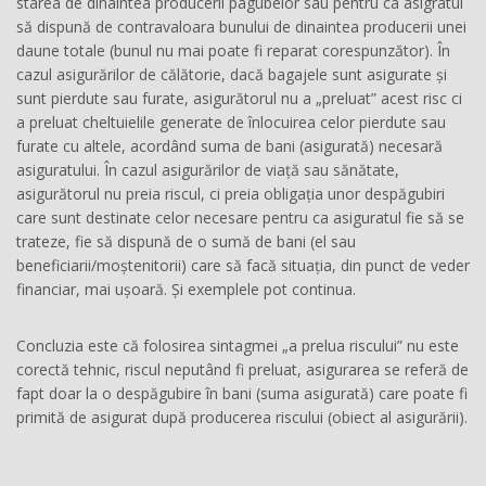
starea de dinaintea producerii pagubelor sau pentru ca asigratul
să dispună de contravaloara bunului de dinaintea producerii unei
daune totale (bunul nu mai poate fi reparat corespunzător). În
cazul asigurărilor de călătorie, dacă bagajele sunt asigurate și
sunt pierdute sau furate, asigurătorul nu a „preluat” acest risc ci
a preluat cheltuielile generate de înlocuirea celor pierdute sau
furate cu altele, acordând suma de bani (asigurată) necesară
asiguratului. În cazul asigurărilor de viață sau sănătate,
asigurătorul nu preia riscul, ci preia obligația unor despăgubiri
care sunt destinate celor necesare pentru ca asiguratul fie să se
trateze, fie să dispună de o sumă de bani (el sau
beneficiarii/moștenitorii) care să facă situația, din punct de veder
financiar, mai ușoară. Și exemplele pot continua.
Concluzia este că folosirea sintagmei „a prelua riscului” nu este
corectă tehnic, riscul neputând fi preluat, asigurarea se referă de
fapt doar la o despăgubire în bani (suma asigurată) care poate fi
primită de asigurat după producerea riscului (obiect al asigurării).