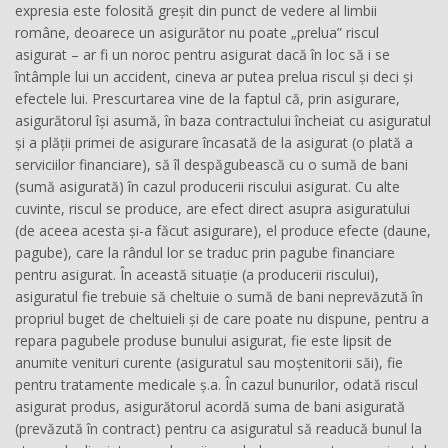
expresia este folosită greșit din punct de vedere al limbii
române, deoarece un asigurător nu poate „prelua” riscul
asigurat – ar fi un noroc pentru asigurat dacă în loc să i se
întâmple lui un accident, cineva ar putea prelua riscul și deci și
efectele lui. Prescurtarea vine de la faptul că, prin asigurare,
asigurătorul își asumă, în baza contractului încheiat cu asiguratul
și a plății primei de asigurare încasată de la asigurat (o plată a
serviciilor financiare), să îl despăgubească cu o sumă de bani
(sumă asigurată) în cazul producerii riscului asigurat. Cu alte
cuvinte, riscul se produce, are efect direct asupra asiguratului
(de aceea acesta și-a făcut asigurare), el produce efecte (daune,
pagube), care la rândul lor se traduc prin pagube financiare
pentru asigurat. În această situație (a producerii riscului),
asiguratul fie trebuie să cheltuie o sumă de bani neprevăzută în
propriul buget de cheltuieli și de care poate nu dispune, pentru a
repara pagubele produse bunului asigurat, fie este lipsit de
anumite venituri curente (asiguratul sau moștenitorii săi), fie
pentru tratamente medicale ș.a. În cazul bunurilor, odată riscul
asigurat produs, asigurătorul acordă suma de bani asigurată
(prevăzută în contract) pentru ca asiguratul să readucă bunul la