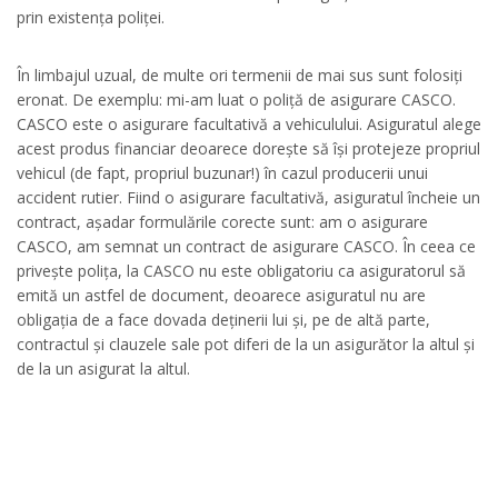
prin existența poliței.
În limbajul uzual, de multe ori termenii de mai sus sunt folosiți
eronat. De exemplu: mi-am luat o poliță de asigurare CASCO.
CASCO este o asigurare facultativă a vehiculului. Asiguratul alege
acest produs financiar deoarece dorește să își protejeze propriul
vehicul (de fapt, propriul buzunar!) în cazul producerii unui
accident rutier. Fiind o asigurare facultativă, asiguratul încheie un
contract, așadar formulările corecte sunt: am o asigurare
CASCO, am semnat un contract de asigurare CASCO. În ceea ce
privește polița, la CASCO nu este obligatoriu ca asiguratorul să
emită un astfel de document, deoarece asiguratul nu are
obligația de a face dovada deținerii lui și, pe de altă parte,
contractul și clauzele sale pot diferi de la un asigurător la altul și
de la un asigurat la altul.