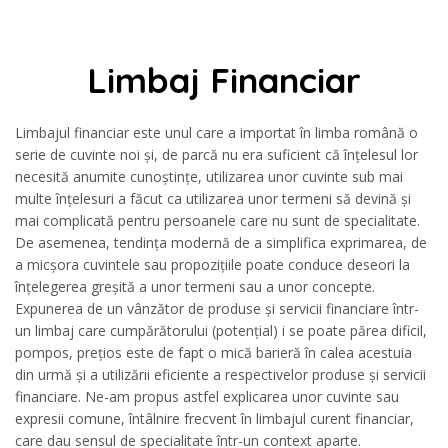
Limbaj Financiar
Limbajul financiar este unul care a importat în limba română o
serie de cuvinte noi și, de parcă nu era suficient că înțelesul lor
necesită anumite cunoștințe, utilizarea unor cuvinte sub mai
multe înțelesuri a făcut ca utilizarea unor termeni să devină și
mai complicată pentru persoanele care nu sunt de specialitate.
De asemenea, tendința modernă de a simplifica exprimarea, de
a micșora cuvintele sau propozițiile poate conduce deseori la
înțelegerea greșită a unor termeni sau a unor concepte.
Expunerea de un vânzător de produse și servicii financiare într-
un limbaj care cumpărătorului (potențial) i se poate părea dificil,
pompos, prețios este de fapt o mică barieră în calea acestuia
din urmă și a utilizării eficiente a respectivelor produse și servicii
financiare. Ne-am propus astfel explicarea unor cuvinte sau
expresii comune, întâlnire frecvent în limbajul curent financiar,
care dau sensul de specialitate într-un context aparte.