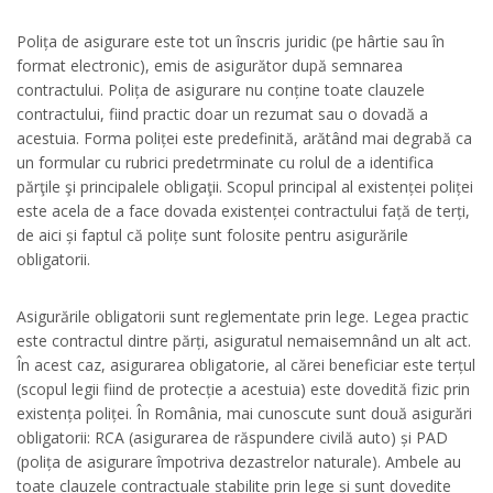
Polița de asigurare este tot un înscris juridic (pe hârtie sau în
format electronic), emis de asigurător după semnarea
contractului. Polița de asigurare nu conține toate clauzele
contractului, fiind practic doar un rezumat sau o dovadă a
acestuia. Forma poliței este predefinită, arătând mai degrabă ca
un formular cu rubrici predetrminate cu rolul de a identifica
părţile şi principalele obligaţii. Scopul principal al existenței poliței
este acela de a face dovada existenței contractului față de terți,
de aici și faptul că polițe sunt folosite pentru asigurările
obligatorii.
Asigurările obligatorii sunt reglementate prin lege. Legea practic
este contractul dintre părți, asiguratul nemaisemnând un alt act.
În acest caz, asigurarea obligatorie, al cărei beneficiar este terțul
(scopul legii fiind de protecție a acestuia) este dovedită fizic prin
existența poliței. În România, mai cunoscute sunt două asigurări
obligatorii: RCA (asigurarea de răspundere civilă auto) și PAD
(polița de asigurare împotriva dezastrelor naturale). Ambele au
toate clauzele contractuale stabilite prin lege și sunt dovedite