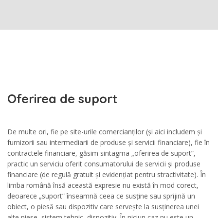
Oferirea de suport
De multe ori, fie pe site-urile comercianților (și aici includem și
furnizorii sau intermediarii de produse și servicii financiare), fie în
contractele financiare, găsim sintagma „oferirea de suport”,
practic un serviciu oferit consumatorului de servicii și produse
financiare (de regulă gratuit și evidențiat pentru stractivitate). În
limba română însă această expresie nu există în mod corect,
deoarece „suport” înseamnă ceea ce susține sau sprijină un
obiect, o piesă sau dispozitiv care servește la susținerea unei
alte piese, sistem tehnic, dispozitiv. În niciun caz nu este un