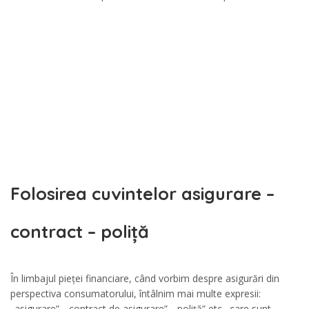
Folosirea cuvintelor asigurare –
contract – poliță
În limbajul pieței financiare, când vorbim despre asigurări din
perspectiva consumatorului, întâlnim mai multe expresii:
„asigurare”, „contract de asigurare”, „poliță” etc., care sunt