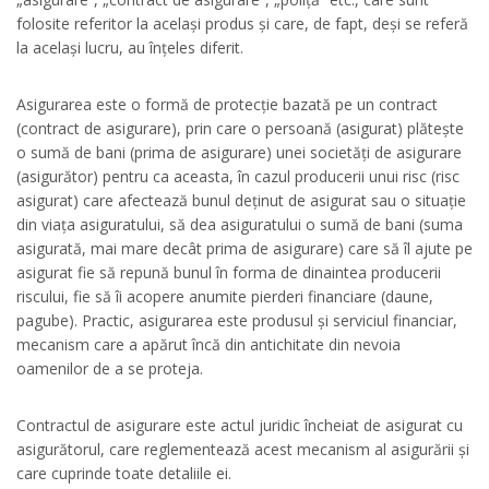
folosite referitor la același produs și care, de fapt, deși se referă
la același lucru, au înțeles diferit.
Asigurarea este o formă de protecție bazată pe un contract
(contract de asigurare), prin care o persoană (asigurat) plătește
o sumă de bani (prima de asigurare) unei societăți de asigurare
(asigurător) pentru ca aceasta, în cazul producerii unui risc (risc
asigurat) care afectează bunul deținut de asigurat sau o situație
din viața asiguratului, să dea asiguratului o sumă de bani (suma
asigurată, mai mare decât prima de asigurare) care să îl ajute pe
asigurat fie să repună bunul în forma de dinaintea producerii
riscului, fie să îi acopere anumite pierderi financiare (daune,
pagube). Practic, asigurarea este produsul și serviciul financiar,
mecanism care a apărut încă din antichitate din nevoia
oamenilor de a se proteja.
Contractul de asigurare este actul juridic încheiat de asigurat cu
asigurătorul, care reglementează acest mecanism al asigurării și
care cuprinde toate detaliile ei.