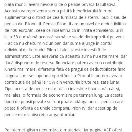
piața muncii avem nevoie și de o pensie privată facultativă.
Aceasta va reprezenta suma plătită beneficiarului în mod
suplimentar și distinct de cea furnizată de sistemul public sau de
pensia din Pilonul II. Pensia Pilon III are un nivel de deductibilitate
de 400 euro/an, ceea ce înseamnă că în limita echivalentului în
lei a 33 euro/lună această sumă se scade din impozitul pe venit
– adică nu cheltuim niciun ban dar suma ajunge în contul
individual de la fondul Pilon III ales și este investită de
administrator. Este adevărat că această sumă nu este mare, dar
dacă dispunem de resurse financiare putem avea o contribuție
lunară mai mare, diferența față de pragul de deductibilitate fiind
singura care se supune impozitării. La Pilonul III putem avea o
contribuție de până la 15% din veniturile brute realizate lunar.
Tipul acesta de pensie este atât o investiţie financiară, cât şi,
mai ales, o formulă de economisire pe termen lung. La aceste
tipuri de pensii private se mai poate adăuga unul – pensia care
poate fi oferită de unele companii, Pilon IV, dar acest tip de
pensie este la discreția angajatorului.
Pe internet găsim nenumărate materiale, iar pagina ASF oferă