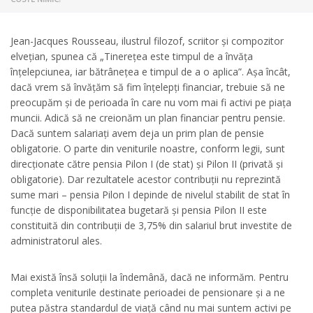
Jean-Jacques Rousseau, ilustrul filozof, scriitor și compozitor
elvețian, spunea că „Tinerețea este timpul de a învăța
înțelepciunea, iar bătrânețea e timpul de a o aplica”. Așa încât,
dacă vrem să învățăm să fim înțelepți financiar, trebuie să ne
preocupăm și de perioada în care nu vom mai fi activi pe piața
muncii. Adică să ne creionăm un plan financiar pentru pensie.
Dacă suntem salariați avem deja un prim plan de pensie
obligatorie. O parte din veniturile noastre, conform legii, sunt
direcționate către pensia Pilon I (de stat) și Pilon II (privată și
obligatorie). Dar rezultatele acestor contribuții nu reprezintă
sume mari – pensia Pilon I depinde de nivelul stabilit de stat în
funcție de disponibilitatea bugetară și pensia Pilon II este
constituită din contribuții de 3,75% din salariul brut investite de
administratorul ales.
Mai există însă soluții la îndemână, dacă ne informăm. Pentru
completa veniturile destinate perioadei de pensionare și a ne
putea păstra standardul de viață când nu mai suntem activi pe