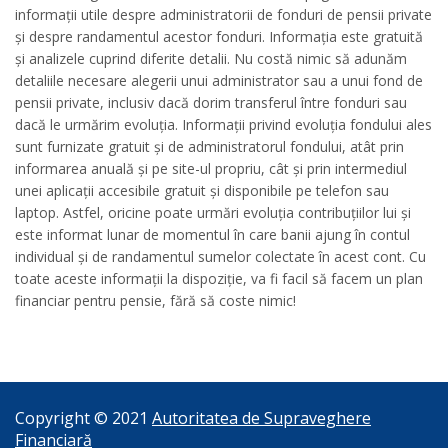
informații utile despre administratorii de fonduri de pensii private
și despre randamentul acestor fonduri. Informația este gratuită
și analizele cuprind diferite detalii. Nu costă nimic să adunăm
detaliile necesare alegerii unui administrator sau a unui fond de
pensii private, inclusiv dacă dorim transferul între fonduri sau
dacă le urmărim evoluția. Informații privind evoluția fondului ales
sunt furnizate gratuit și de administratorul fondului, atât prin
informarea anuală și pe site-ul propriu, cât și prin intermediul
unei aplicații accesibile gratuit și disponibile pe telefon sau
laptop. Astfel, oricine poate urmări evoluția contribuțiilor lui și
este informat lunar de momentul în care banii ajung în contul
individual și de randamentul sumelor colectate în acest cont. Cu
toate aceste informații la dispoziție, va fi facil să facem un plan
financiar pentru pensie, fără să coste nimic!
Copyright © 2021
Autoritatea de Supraveghere
Financiară