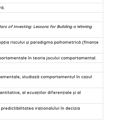
ră.
lars of Investing: Lessons for Building a Winning
rcepţia riscului şi paradigma psihometrică (finanţe
portamentale în teoria jocului comportamental.
ortamentale, studiază comportamentul în cazul
titative, al ecuaţiilor diferenţiale şi al
edictibilitatea iraţionalului în decizia