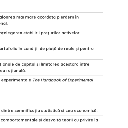
 valoarea mai mare acordată pierderii în
nal.
nţelegerea stabilirii preţurilor activelor
ofoliu în condiţii de piaţă de reale şi pentru
ţionale de capital şi limitarea acestora între
ea raţională.
ei experimentale
The Handbook of Experimental
 dintre semnificaţia statistică şi cea economică.
r comportamentale şi dezvoltă teorii cu privire la