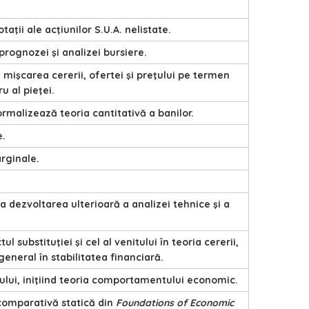
otaţii ale acţiunilor S.U.A. nelistate.
prognozei şi analizei bursiere.
ă mişcarea cererii, ofertei şi preţului pe termen
u al pieţei.
ormalizează teoria cantitativă a banilor.
e.
arginale.
la dezvoltarea ulterioară a analizei tehnice şi a
ul substituţiei şi cel al venitului în teoria cererii,
general în stabilitatea financiară.
ocului, iniţiind teoria comportamentului economic.
comparativă statică din
Foundations of Economic