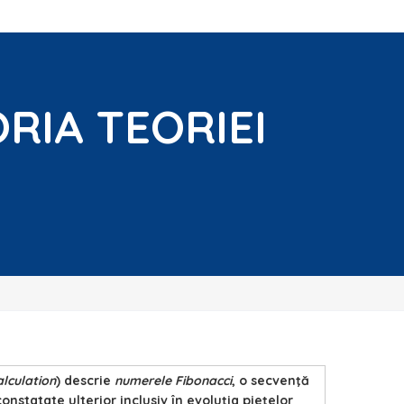
RIA TEORIEI
lculation
) descrie
numerele Fibonacci
, o secvenţă
statate ulterior inclusiv în evoluţia pieţelor