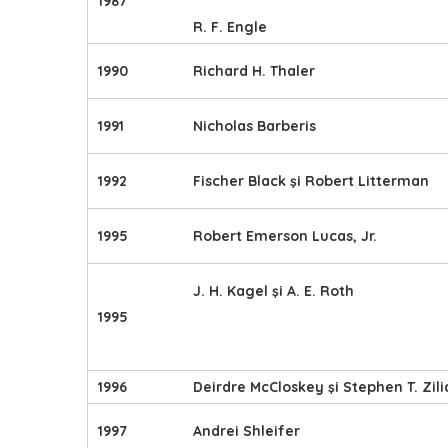
1987
R. F. Engle
1990
Richard H. Thaler
1991
Nicholas Barberis
1992
Fischer Black şi Robert Litterman
1995
Robert Emerson Lucas, Jr.
J. H. Kagel şi A. E. Roth
1995
1996
Deirdre McCloskey şi Stephen T. Zili
1997
Andrei Shleifer