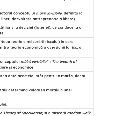
ţiatorul conceptului
mâinii invizibile
, definită la
liber, dezvoltare antreprenorială liberă).
ţilor şi a deciziei (loteriei), ce conduce la o
te.
(Noua teorie a măsurării riscului) în care
tru teoria economică a aversiunii la risc, a
conceptului
mâinii invizibile
în
The Wealth of
nciare şi economice.
aloarea dată acesteia, atât pentru o marfă, dar şi
 totală determină valoarea morală a unei
ului.
e Theory of Speculation
) şi a mişcării
random walk