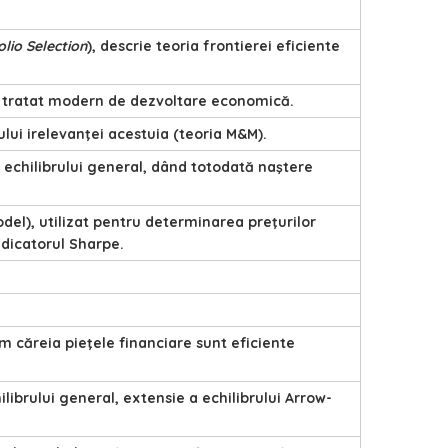
olio Selection
), descrie teoria frontierei eficiente
mul tratat modern de dezvoltare economică.
iului irelevanţei acestuia (teoria M&M).
echilibrului general, dând totodată naştere
odel), utilizat pentru determinarea preţurilor
ndicatorul Sharpe.
rm căreia pieţele financiare sunt eficiente
ilibrului general, extensie a echilibrului Arrow-