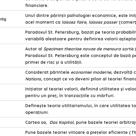
financiare.
Unul dintre părinţii psihologiei economice, este ini
nay
acel moment ca
laissez faire, laissez passer
(comerţ 
Paradoxul St. Petersburg, bazat pe teoria probabilită
variabilă aleatoare pentru definirea valorii aştepta
Autor al
Specimen theoriae novae de mensura sortis
Paradoxul St. Petersburg este conceptul de bază pen
primei de risc şi a utilităţii.
Considerat părintele
economiei moderne
, dezvoltă 
Nations
, concept ce va deveni pilon al teoriei fina
Iniţiator al teoriei valorii, definind utilitatea şi v
pentru un preţ, în tranzacţiile cu mărfuri.
Defineşte teoria utilitarismului, în care utilitatea
operaţiuni.
Cartea sa,
Das Kapital
, pune bazele teoriei arbitraj
Pune bazele teoriei viitoare a pieţelor eficiente (
Th