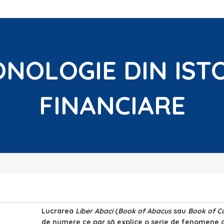
NOLOGIE DIN ISTO
FINANCIARE
Lucrarea
Liber Abaci
(
Book of Abacus
sau
Book of Ca
de numere ce par să explice o serie de fenomene con