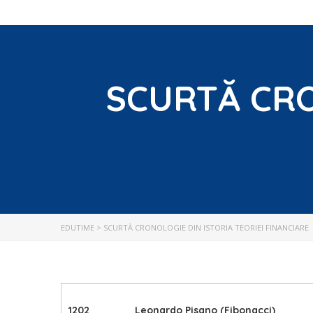
SCURTĂ CRO
EDUTIME
>
SCURTĂ CRONOLOGIE DIN ISTORIA TEORIEI FINANCIARE
1202
Leonardo Pisano (Fibonacci)