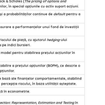
ack & Scholes (
The pricing of options and
ilor, în special opţiunile cu activ suport acţiuni.
 şi a probabilităţilor continue de
default
pentru a
urare a performanţelor unui fond de investiţii
iscului de piaţă, cu ajutorul
hedging
-ului
s
pe indici bursieri.
 model pentru stabilirea preţului acţiunilor în
abilire a preţului opţiunilor (BOPM), ce descrie o
ţiunilor.
de bază ale finanţelor comportamentale, stabilind
 percepţia riscului, în baza utilităţii aşteptate.
nţă în econometrie.
ection: Representation, Estimation and Testing
în