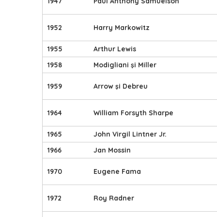
1947
Paul Anthony Samuelson
1952
Harry Markowitz
1955
Arthur Lewis
1958
Modigliani şi Miller
1959
Arrow şi Debreu
1964
William Forsyth Sharpe
1965
John Virgil Lintner Jr.
1966
Jan Mossin
1970
Eugene Fama
1972
Roy Radner