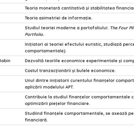
Teoria monetară cantitativă şi stabilitatea financia
Teoria asimetriei de informaţie.
Studiul teoriei moderne a portofoliului:
The Four Pil
Portfolio.
Iniţiatori ai teoriei efectului euristic, studiază pe
comportamentale).
Rabin
Dezvoltă teoriile economice experimentale şi com
Costul tranzacţionării şi bulele economice.
Unul dintre iniţiatorii curentului finanţelor comp
aplicării modelului APT.
Contribuie la studiul finanţelor comportamentale can
optimizării pieţelor financiare.
Studiind finanţele comportamentale, se axează pe pr
financiară.