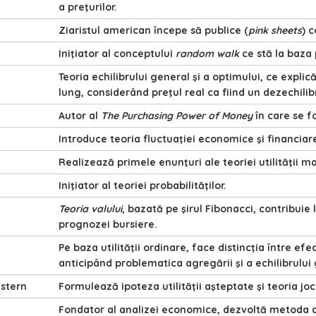
a preţurilor.
Ziaristul american începe să publice (
pink sheets
) c
Iniţiator al conceptului
random walk
ce stă la baza 
Teoria echilibrului general şi a optimului, ce explic
lung, considerând preţul real ca fiind un dezechilibr
Autor al
The Purchasing Power of Money
în care se f
Introduce teoria fluctuaţiei economice şi financiar
Realizează primele enunţuri ale teoriei utilităţii m
Iniţiator al teoriei probabilităţilor.
Teoria valului
, bazată pe şirul Fibonacci, contribuie 
prognozei bursiere.
Pe baza utilităţii ordinare, face distincţia între efect
anticipând problematica agregării şi a echilibrului 
stern
Formulează ipoteza utilităţii aşteptate şi teoria j
Fondator al analizei economice, dezvoltă metoda 