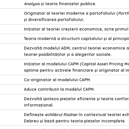
Analysis
şi teoria finanţelor publice.
Originator al teoriei moderne a portofoliului (
Portf
şi diversificarea portofoliului.
Iniţiator al teoriei creşterii economice, scrie pri
Teoria modernă a structurii capitalului şi al princip
Dezvoltă modelul ADM, centrul teoriei economice a 
teoriei posibilităţilor şi a alegerilor sociale.
Iniţiator al modelului CAPM (Capital Asset Pricing M
optime pentru activele financiare şi originator al i
Co-originator al modelului CAPM.
Aduce contribuţii la modelul CAPM.
Dezvoltă ipoteza pieţelor eficiente şi teoria confo
informaţional.
Defineşte
echilibrul Radner
în contextual teoriei ech
Debreu şi bază pentru teoria pieţelor incomplete.