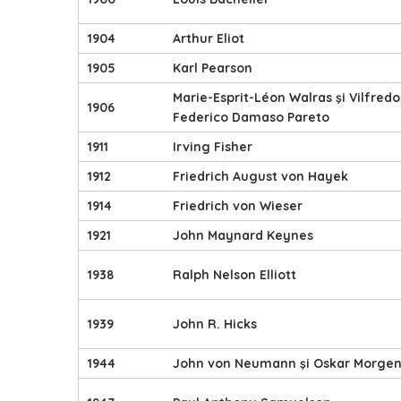
1904
Arthur Eliot
1905
Karl Pearson
Marie-Esprit-Léon Walras şi Vilfredo
1906
Federico Damaso Pareto
1911
Irving Fisher
1912
Friedrich August von Hayek
1914
Friedrich von Wieser
1921
John Maynard Keynes
1938
Ralph Nelson Elliott
1939
John R. Hicks
1944
John von Neumann şi Oskar Morgen