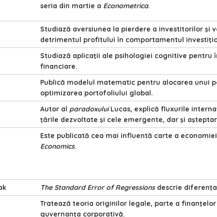
seria din martie a
Econometrica
.
Studiază aversiunea la pierdere a investitorilor şi
detrimentul profitului în comportamentul investiţio
Studiază aplicaţii ale psihologiei cognitive pentru î
financiare.
Publică modelul matematic pentru alocarea unui port
optimizarea portofoliului global.
Autor al
paradoxului
Lucas, explică fluxurile interna
ţările dezvoltate şi cele emergente, dar şi aşteptar
Este publicată cea mai influentă carte a economi
Economics
.
ak
The Standard Error of Regressions
descrie diferenţa
Tratează teoria originilor legale, parte a finanţelo
guvernanţa corporativă.