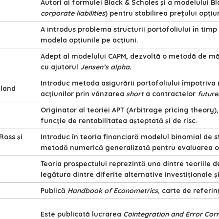
Autori ai formulei Black & Scholes şi a modelului Bl
corporate liabilities
) pentru stabilirea preţului opţiun
A introdus problema structurii portofoliului în timp
modela opţiunile pe acţiuni.
Adept al modelului CAPM, dezvoltă o metodă de măs
cu ajutorul
Jensen’s alpha.
Introduc metoda asigurării portofoliului împotriva r
eland
acţiunilor prin vânzarea
short
a contractelor
future
Originator al teoriei APT (Arbitrage pricing theory),
funcţie de rentabilitatea aşteptată şi de risc.
Ross şi
Introduc în teoria financiară modelul binomial de st
metodă numerică generalizată pentru evaluarea op
Teoria prospectului reprezintă una dintre teoriile 
legătura dintre diferite alternative investiţionale şi
Publică
Handbook of Econometrics
, carte de referi
Este publicată lucrarea
Cointegration and Error Corr