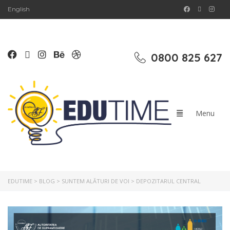
English
0800 825 627
EDUTIME
>
BLOG
>
SUNTEM ALĂTURI DE VOI
>
DEPOZITARUL CENTRAL