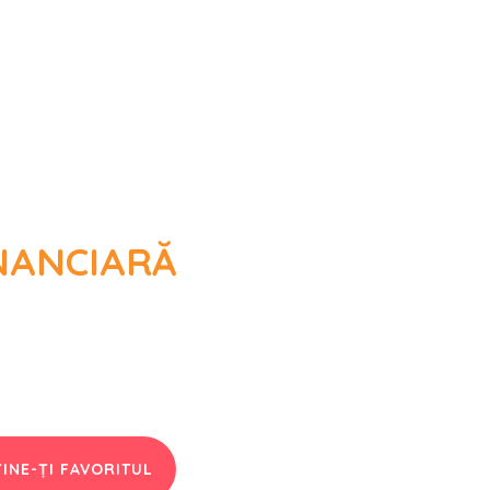
INANCIARĂ
esene
INE-ȚI FAVORITUL