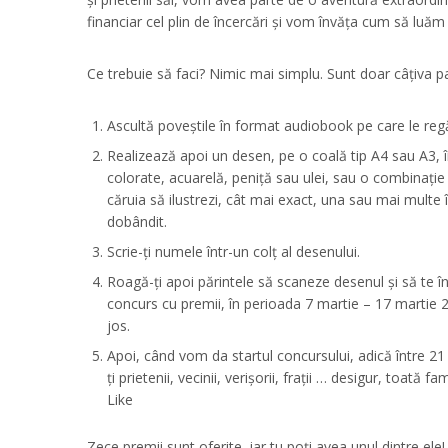
financiar cel plin de încercări și vom învăța cum să luăm d
Ce trebuie să faci? Nimic mai simplu. Sunt doar câțiva pa
Ascultă poveștile în format audiobook pe care le regăs
Realizează apoi un desen, pe o coală tip A4 sau A3, 
colorate, acuarelă, peniță sau ulei, sau o combinație 
căruia să ilustrezi, cât mai exact, una sau mai multe î
dobândit.
Scrie-ți numele într-un colț al desenului.
Roagă-ți apoi părintele să scaneze desenul și să te în
concurs cu premii, în perioada 7 martie – 17 martie 
jos.
Apoi, când vom da startul concursului, adică între 2
ți prietenii, vecinii, verișorii, frații … desigur, toată 
Like
Zece premii sunt oferite, iar tu poți avea unul dintre ele