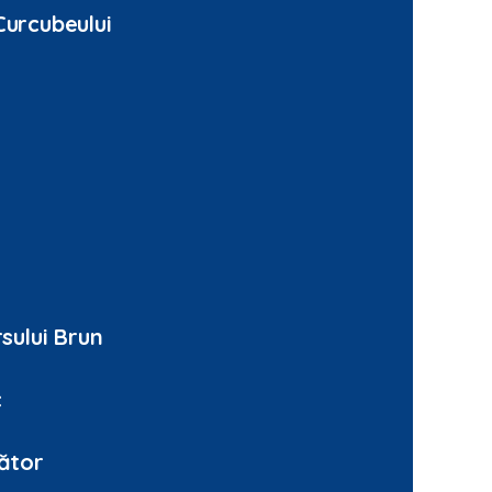
Curcubeului
c
rsului Brun
c
zător