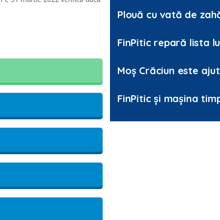
Plouă cu vată de zahă
FinPitic repară lista 
Moș Crăciun este ajut
FinPitic și mașina timp