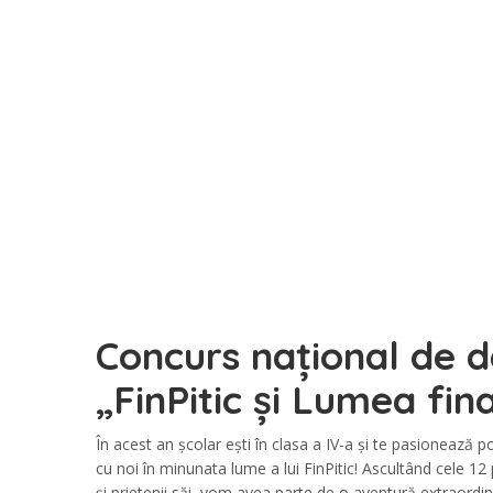
Concurs național de 
„FinPitic și Lumea fin
În acest an școlar ești în clasa a IV-a și te pasionează p
cu noi în minunata lume a lui FinPitic! Ascultând cele 12 
și prietenii săi, vom avea parte de o aventură extraordi