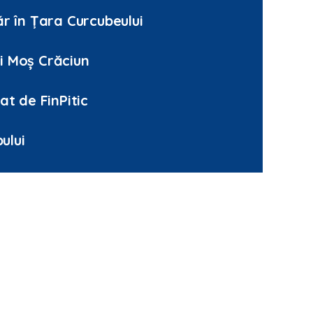
r în Țara Curcubeului
lui Moș Crăciun
at de FinPitic
ului