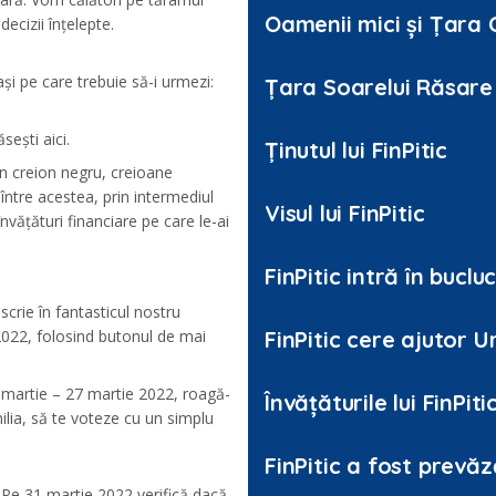
Oamenii mici și Țara 
ecizii înțelepte.
și pe care trebuie să-i urmezi:
Țara Soarelui Răsare
ești aici.
Ținutul lui FinPitic
în creion negru, creioane
între acestea, prin intermediul
Visul lui FinPitic
nvățături financiare pe care le-ai
FinPitic intră în buclu
scrie în fantasticul nostru
2022, folosind butonul de mai
FinPitic cere ajutor U
1 martie – 27 martie 2022, roagă-
Învățăturile lui FinPiti
familia, să te voteze cu un simplu
FinPitic a fost prevă
! Pe 31 martie 2022 verifică dacă