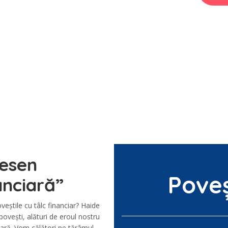
desen
Poveș
anciară”
oveștile cu tâlc financiar? Haide
povești, alături de eroul nostru
nară. Vom călători pe tărâmul