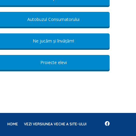
Autobuzul Consumatorului
Ne jucăm și învățăm!
Proiecte elevi
HOME
VEZI VERSIUNEA VECHE A SITE-ULUI