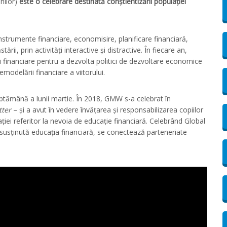
nilor)
este o celebrare destinată conștientizării populației
 instrumente financiare, economisire, planificare financiară,
ii, prin activități interactive și distractive. În fiecare an,
i financiare pentru a dezvolta politici de dezvoltare economice
modelării financiare a viitorului.
ptămână a lunii martie. În 2018, GMW s-a celebrat în
ter
– și a avut în vedere învățarea și responsabilizarea copiilor
ulației referitor la nevoia de educație financiară. Celebrând Global
 susținută educația financiară, se conectează parteneriate