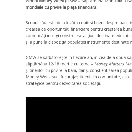
Global Money Week
(GMW – Săptămâna Mondială a Ba
mondiale cu privire la piața financiară
.
Scopul său este de a învăța copiii și tinerii despre bani,
crearea de oportunități financiare pentru creșterea bunăstăr
comunități întregi construiesc acțiuni destinate educație
și a pune la dispoziția populației instrumente destinate re
GMW se sărbătorește în fiecare an, în cea de a doua să
săptămâna 12-18 martie cu tema –
Money Matters Mat
și tinerilor cu privire la bani, dar și conștientizarea pop
Money Week sunt încurajați tinerii din comunitate, este
strategice pentru dezvoltarea societății.