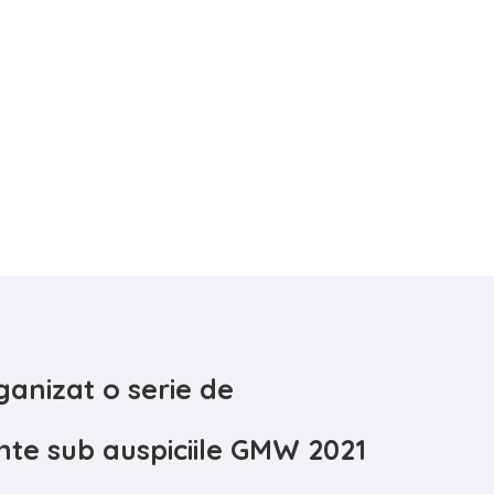
ECD încă din 2015 și fiind prima autoritate din
astă organizație.
ganizat o serie de
te sub auspiciile GMW 2021