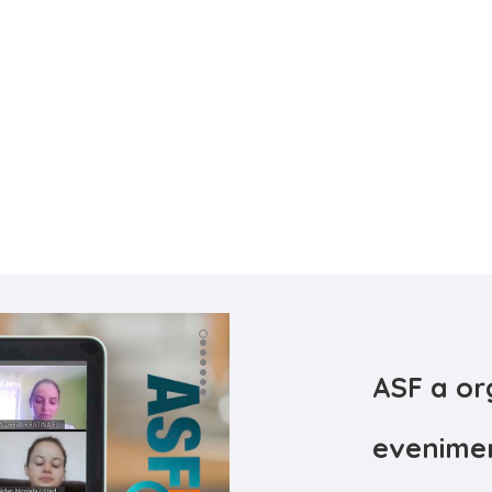
reprezentând România în cadrul O
România care face parte din ace
ASF a or
evenimen