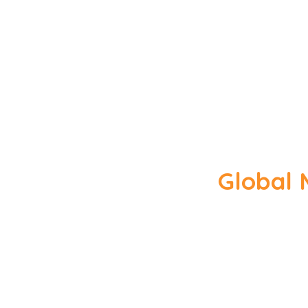
Global
În anul 2021, ASF a f
celebrarea GMW
ASF este membru al INFE (rețeau