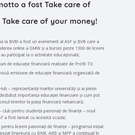
motto a fost Take care of
! Take care of your money!
nă la BVB! a fost un eveniment al ASF și BVB care a
derea online a GMW și a bursei; peste 1300 de liceeni
 au participat la o activitate educațională;
uni de educație financiară realizate de Profit TV;
o nouă emisiune de educație financiară organizată de
b – reprezentanții marilor universități și ai pieței
 dezbătut importanța educației financiare și cum pot
esul tinerilor la piața financiară nebancară;
 club pentru studenții pasionați de finanțe – noul
F a fost lansat cu această ocazie;
 pentru liceeni pasionați de finanțe – programul inițiat
anizat împreună cu BNR, ARB și MFP a continuat în