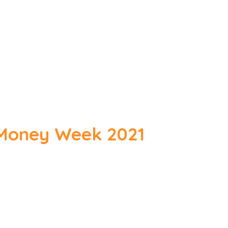
 Money Week 2021
ost coordonator național pentru
a internațională de educație financiară a OECD),