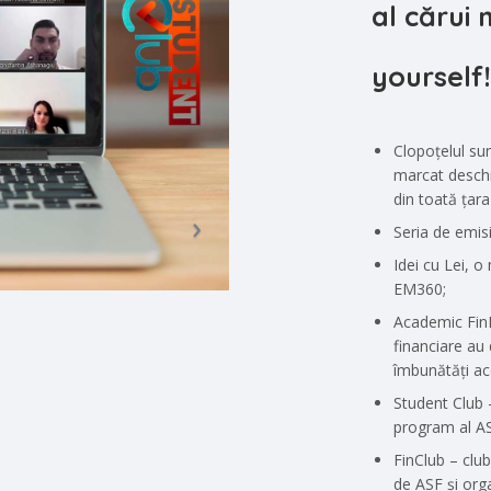
al cărui 
yourself
Clopoțelul su
marcat deschi
din toată țara
Seria de emisi
Idei cu Lei, 
EM360;
Academic FinHu
financiare au
îmbunătăți acc
Student Club –
program al AS
FinClub – club
de ASF și org