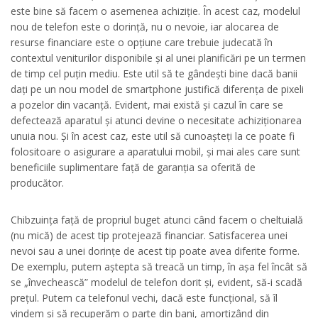
este bine să facem o asemenea achiziție. În acest caz, modelul
nou de telefon este o dorință, nu o nevoie, iar alocarea de
resurse financiare este o opțiune care trebuie judecată în
contextul veniturilor disponibile și al unei planificări pe un termen
de timp cel puțin mediu. Este util să te gândești bine dacă banii
dați pe un nou model de smartphone justifică diferența de pixeli
a pozelor din vacanță. Evident, mai există și cazul în care se
defectează aparatul și atunci devine o necesitate achiziționarea
unuia nou. Și în acest caz, este util să cunoașteți la ce poate fi
folositoare o asigurare a aparatului mobil, și mai ales care sunt
beneficiile suplimentare față de garanția sa oferită de
producător.
Chibzuința față de propriul buget atunci când facem o cheltuială
(nu mică) de acest tip protejează financiar. Satisfacerea unei
nevoi sau a unei dorințe de acest tip poate avea diferite forme.
De exemplu, putem aștepta să treacă un timp, în așa fel încât să
se „învechească” modelul de telefon dorit și, evident, să-i scadă
prețul. Putem ca telefonul vechi, dacă este funcțional, să îl
vindem și să recuperăm o parte din bani, amortizând din