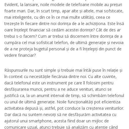
Evident, la lansare, noile modele de telefoane mobile au prețuri
foarte mari. Dar, în scurt timp, apar alte și altele, mai sofsticate,
mai inteligente, cu din ce în ce mai multe utilități, ceea ce
trezește în fiecare dintre noi dorința de a le achiziționa. Este însă
oare înțelept financiar să cedăm acestei dorințe? Cât de des ar
trebui s-o facem? Cum ar trebui să discernem între dorința de a
cumpăra cel mai sofisticat telefon, de ultimă generație și nevoia
de a ne proteja bugetul personal și de a fi înțelepți din punct de
vedere financiar?
Răspunsurile nu sunt simple și trebuie mai întâi puse în relație și
în context cu necesitățile fiecăruia dintre noi. Cu alte cuvinte,
dacă telefonul este un instrument pe care îl folosim pentru
desfășurarea muncii, pentru a ne aduce venituri, atunci se
justifică ca, la un anumit interval de timp, să schimbăm telefonul
cu unul de ultimă generație. Noile funcționalități pot eficientiza
activitatea depusă și, astfel, pot conduce la creșterea veniturilor.
Dar dacă nu suntem nevoiți să ne desfășurăm activitatea cu
ajutorul unui smartphone, acesta fiind doar un mijloc de
comunicare uzual, atunci trebuie să analizăm cu atenție când