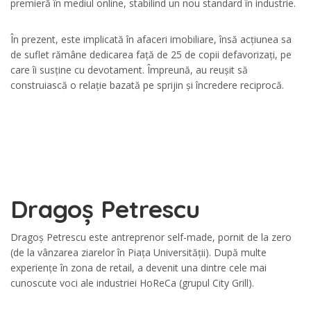
premieră în mediul online, stabilind un nou standard în industrie.
În prezent, este implicată în afaceri imobiliare, însă acțiunea sa
de suflet rămâne dedicarea față de 25 de copii defavorizați, pe
care îi susține cu devotament. Împreună, au reușit să
construiască o relație bazată pe sprijin și încredere reciprocă.
Dragoș Petrescu
Dragoș Petrescu este antreprenor self-made, pornit de la zero
(de la vânzarea ziarelor în Piața Universității). După multe
experiențe în zona de retail, a devenit una dintre cele mai
cunoscute voci ale industriei HoReCa (grupul City Grill).