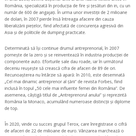
România, specializată în producția de fire și țesături din in, cu un
număr de 600 de angajați. În urma unor investiții de 2 milioane
de dolari, în 2007 pierde însă întreaga afacere din cauza
liberalizării piețelor, fiind afectată de concurența agresivă din
Asia și de politicile de dumping practicate.
Determinată să își continue drumul antreprenorial, în 2007
pornește de la zero și se reinventează în industria producției de
componente auto. Eforturile sale dau roade, iar în următorul
deceniu reușește să crească cifra de afaceri de 89 de ori.
Recunoașterea nu întârzie să apară: în 2010, este desemnată
„Cel mai dinamic antreprenor al țării” de revista Forbes, fiind
inclusă în topul „50 cele mai influente femei din România”. De
asemenea, câștigă titlul de „Antreprenorul anului” și reprezintă
România la Monaco, acumulând numeroase distincții și diplome
de top.
În 2020, vinde cu succes grupul Terox, care înregistrase o cifră
de afaceri de 22 de milioane de euro. Vânzarea marchează o