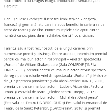
noul proiect al lui Dragoș Buliga, producătorul serialului „Las
Fierbinți“.
Dan Rădulescu vorbește fluent trei limbi străine – engleză,
franceză și germană, atu care i-a adus beneficii în cariera sa de
actor de teatru și de film. Printre multiplele sale aptitudini se
numără canto, pian, dans, echitație, dar și înot și ciclism.
Talentul său a fost recunoscut, de-a lungul carierei, prin
numeroase premii și distincții. Dintre acestea, reamintim premiul
pentru cel mai bun actor în rol principal – Ariel din spectacolul
„Furtuna“ de William Shakespeare (Gala COMEDIE ȚINE la
TINEri, 2008), premiul pentru cel mai bun actor într-un spectacol
de regie pentru rolurile Ariel din spectacolul „Furtuna” și Melchior
din „Deșteptarea primăverii“ (Gala absolvenților UNATC, 2008),
premiul pentru cel mai bun actor – Ludovic Victor din „Factorul
uman” (Festivalul de teatru „Pledez pentru Tine(ri)”, 2015),
premiul pentru cel mai bun actor – Michal din „Omul pernă”
(Festivalul de Teatru UNDERCLOUD și Festivalul Internațional de
Teatru de la Sankt Petersbrug „ArtOkraina”, 2016) și premiul