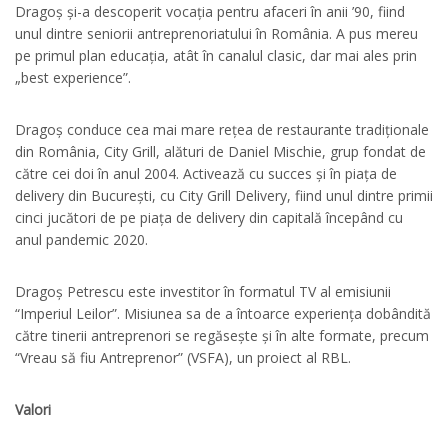
Dragoș și-a descoperit vocația pentru afaceri în anii ’90, fiind
unul dintre seniorii antreprenoriatului în România. A pus mereu
pe primul plan educația, atât în canalul clasic, dar mai ales prin
„best experience”.
Dragoș conduce cea mai mare rețea de restaurante tradiționale
din România, City Grill, alături de Daniel Mischie, grup fondat de
către cei doi în anul 2004. Activează cu succes și în piața de
delivery din București, cu City Grill Delivery, fiind unul dintre primii
cinci jucători de pe piața de delivery din capitală începând cu
anul pandemic 2020.
Dragoș Petrescu este investitor în formatul TV al emisiunii
“Imperiul Leilor”. Misiunea sa de a întoarce experiența dobândită
către tinerii antreprenori se regăsește și în alte formate, precum
“Vreau să fiu Antreprenor” (VSFA), un proiect al RBL.
Valori