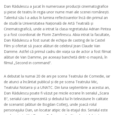
Dan Rădulescu a jucat în numeroase producții cinematografice
și piese de teatru în regia unor nume mari ale scenei românești.
Talentul său l-a adus în lumina reflectoarelor încă din primul an
de studii la Universitatea Națională de Artă Teatrală și
Cinematografică, unde a intrat la clasa regretatului Adrian Pintea
și a fost coordonat de Florin Zamfirescu. Abia intrat la facultate,
Dan Rădulescu a fost sunat de echipa de casting de la Castel
Film și ofertat să joace alături de celebrul Jean Claude Van
Damme. Astfel că primul cadru din viața sa de actor a fost filmat
alături de Van Damme, pe aceeași banchetă dintr-o mașină, în
filmul „Second in command“.
A debutat la numai 20 de ani pe scena Teatrului de Comedie, iar
de atunci a încântat publicul și de pe scena Teatrului Mic,
Teatrului Notarra și a UNATC. Din luna septembrie a acestui an,
Dan Rădulescu poate fi văzut pe micile ecrane în serialul „Scara
B“, serialul care reprezintă și debutul lui în televiziune în calitate
de scenarist (alături de Bogdan Cotleț), unde joacă rolul
personajului Dan, un locatar atipic de la etajul doi. Serialul este