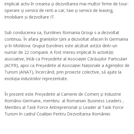
implicat activ în crearea și dezvoltarea mai multor firme de tour-
operare și servicii de rent-a-car, taxi și servicii de leasing,
imobiliare și dezvoltare IT.
Sub conducerea sa, Eurolines Romania Group s-a dezvoltat
continuu. În afara granițelor țării a dezvoltat afaceri în Germania
și în Moldova. Grupul Eurolines este alcătuit astăzi dintr-un
număr de 22 companii. A fost mereu implicat în activități
asociative, întâi ca Președinte al Asociației Cărăușilor Particulari
(ACPR), apoi ca Președinte al Asociației Naționale a Agențiilor de
Turism (ANAT), încercând, prin proiecte colective, să ajute la
evoluția industriilor reprezentate.
În prezent este Președinte al Camerei de Comerț și Industrie
Româno-Germane, membru al Romanian Business Leaders ,
Membru al Task Force Antreprenoriat și Leader al Task Force
Turism în cadrul Coaliției Pentru Dezvoltarea României.