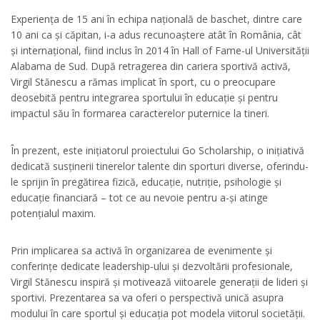
Experiența de 15 ani în echipa națională de baschet, dintre care
10 ani ca și căpitan, i-a adus recunoaștere atât în România, cât
și internațional, fiind inclus în 2014 în Hall of Fame-ul Universității
Alabama de Sud. După retragerea din cariera sportivă activă,
Virgil Stănescu a rămas implicat în sport, cu o preocupare
deosebită pentru integrarea sportului în educație și pentru
impactul său în formarea caracterelor puternice la tineri.
În prezent, este inițiatorul proiectului Go Scholarship, o inițiativă
dedicată susținerii tinerelor talente din sporturi diverse, oferindu-
le sprijin în pregătirea fizică, educație, nutriție, psihologie și
educație financiară – tot ce au nevoie pentru a-și atinge
potențialul maxim.
Prin implicarea sa activă în organizarea de evenimente și
conferințe dedicate leadership-ului și dezvoltării profesionale,
Virgil Stănescu inspiră și motivează viitoarele generații de lideri și
sportivi. Prezentarea sa va oferi o perspectivă unică asupra
modului în care sportul și educația pot modela viitorul societății.