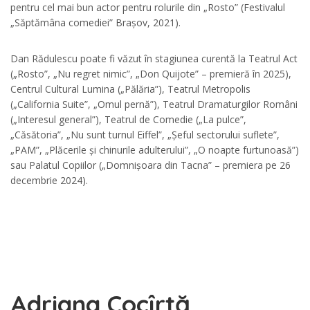
pentru cel mai bun actor pentru rolurile din „Rosto” (Festivalul
„Săptămâna comediei” Brașov, 2021).
Dan Rădulescu poate fi văzut în stagiunea curentă la Teatrul Act
(„Rosto”, „Nu regret nimic”, „Don Quijote” – premieră în 2025),
Centrul Cultural Lumina („Pălăria”), Teatrul Metropolis
(„California Suite”, „Omul pernă”), Teatrul Dramaturgilor Români
(„Interesul general”), Teatrul de Comedie („La pulce”,
„Căsătoria”, „Nu sunt turnul Eiffel”, „Șeful sectorului suflete”,
„PAM”, „Plăcerile și chinurile adulterului”, „O noapte furtunoasă”)
sau Palatul Copiilor („Domnișoara din Tacna” – premiera pe 26
decembrie 2024).
Adriana Cocîrță