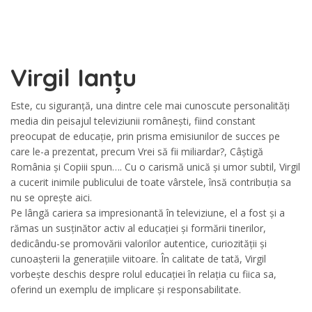
Virgil Ianțu
Este, cu siguranță, una dintre cele mai cunoscute personalități
media din peisajul televiziunii românești, fiind constant
preocupat de educație, prin prisma emisiunilor de succes pe
care le-a prezentat, precum Vrei să fii miliardar?, Câștigă
România și Copiii spun…. Cu o carismă unică și umor subtil, Virgil
a cucerit inimile publicului de toate vârstele, însă contribuția sa
nu se oprește aici.
Pe lângă cariera sa impresionantă în televiziune, el a fost și a
rămas un susținător activ al educației și formării tinerilor,
dedicându-se promovării valorilor autentice, curiozității și
cunoașterii la generațiile viitoare. În calitate de tată, Virgil
vorbește deschis despre rolul educației în relația cu fiica sa,
oferind un exemplu de implicare și responsabilitate.