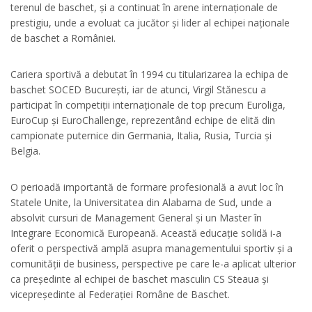
terenul de baschet, și a continuat în arene internaționale de
prestigiu, unde a evoluat ca jucător și lider al echipei naționale
de baschet a României.
Cariera sportivă a debutat în 1994 cu titularizarea la echipa de
baschet SOCED București, iar de atunci, Virgil Stănescu a
participat în competiții internaționale de top precum Euroliga,
EuroCup și EuroChallenge, reprezentând echipe de elită din
campionate puternice din Germania, Italia, Rusia, Turcia și
Belgia.
O perioadă importantă de formare profesională a avut loc în
Statele Unite, la Universitatea din Alabama de Sud, unde a
absolvit cursuri de Management General și un Master în
Integrare Economică Europeană. Această educație solidă i-a
oferit o perspectivă amplă asupra managementului sportiv și a
comunității de business, perspective pe care le-a aplicat ulterior
ca președinte al echipei de baschet masculin CS Steaua și
vicepreședinte al Federației Române de Baschet.