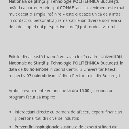
Națională de Știință și Tehnologie POLITEHNICA București
,
având ca partener principal
CONAF
, acest eveniment este mai
mult decât o simplă întâlnire – este o ocazie unică de a intra
în contact cu personalități remarcabile din diverse domenii și
de a descoperi noi perspective care îți pot modela viitorul.
Edițiile din această toamnă vor avea loc în cadrul
Universității
Naționale de Știință și Tehnologie POLITEHNICA București
, în
data de
06 noiembrie
în cadrul Centrului Universitar Pitești,
respectiv
07 noiembrie
în clădirea Rectoratului din București,
Ambele evenimente vor începe
la ora 15:00
și propun un
program făcut să inspire:
Interacțiuni directe
cu oameni de afaceri, experți financiari
și personalități din diverse industrii;
Prezentări inspiraționale
susținute de experți și lideri din