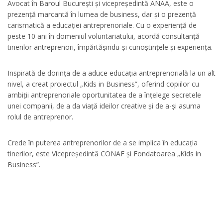
Avocat în Baroul București și vicepreședintă ANAA, este o
prezență marcantă în lumea de business, dar și o prezență
carismatică a educației antreprenoriale. Cu o experiență de
peste 10 ani în domeniul voluntariatului, acordă consultanță
tinerilor antreprenori, împărtășindu-și cunoștințele și experiența.
Inspirată de dorința de a aduce educația antreprenorială la un alt
nivel, a creat proiectul „Kids in Business”, oferind copiilor cu
ambiții antreprenoriale oportunitatea de a înțelege secretele
unei companii, de a da viață ideilor creative și de a-și asuma
rolul de antreprenor.
Crede în puterea antreprenorilor de a se implica în educația
tinerilor, este Vicepreședintă CONAF și Fondatoarea „Kids in
Business”.