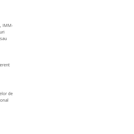
i, IMM-
uri
 sau
ferent
elor de
ional