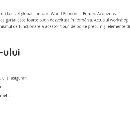
iscuri la nivel global conform World Economic Forum. Acoperirea
n asigurări este foarte puțin dezvoltată în România. Actualul workshop
canismul de funcționare a acestor tipuri de polițe precum și elemente d
-ului
i și asigurări.
c.
rnetic.