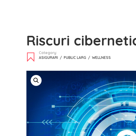
Riscuri ciberneti
Category:
ASIGURARI
/
PUBLIC LARG
/
WELLNESS