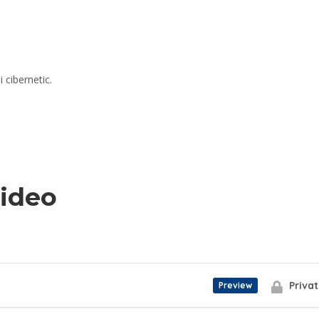
i cibernetic.
video
Priva
Preview