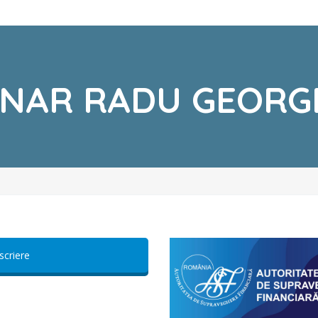
INAR RADU GEORG
scriere