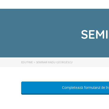
SEM
EDUTIME
>
SEMINAR RADU GEORGESCU
Completează formularul de în