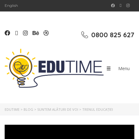
English
0800 825 627
EDUTIME
>
BLOG
>
SUNTEM ALĂTURI DE VOI
>
TRENUL EDUCAȚIEI