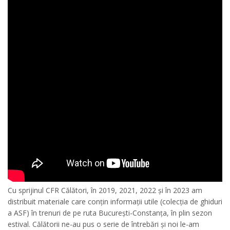
Cu sprijinul CFR Călători, în 2019, 2021, 2022 și în 2023 am
distribuit materiale care conțin informații utile (colecția de ghiduri
a ASF) în trenuri de pe ruta București-Constanța, în plin sezon
estival. Călătorii ne-au pus o serie de întrebări și noi le-am