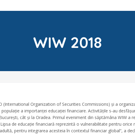
WIW 2018
CO (International Organization of Securities Commissions) și a organiz
e populație a importanței educației financiare. Activitățile s-au desfă
 București, cât și la Oradea. Primul eveniment din săptămâna WIW a reu
„Lipsa de educație financiară reprezintă o vulnerabilitate pentru orice 
 adultă, pentru integrarea acesteia în contextul financiar global“, a d