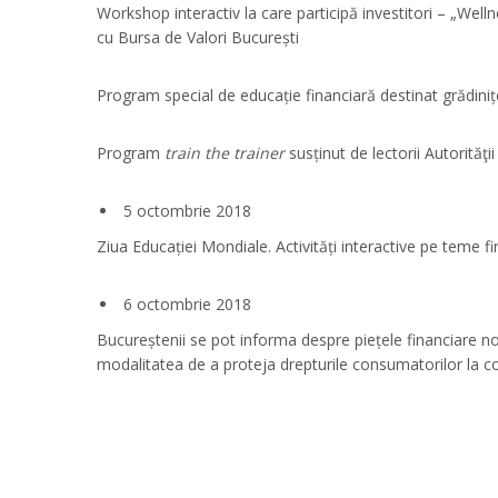
Workshop interactiv la care participă investitori – „Wel
cu Bursa de Valori București
Program special de educație financiară destinat grădiniț
Program
train the trainer
susținut de lectorii Autorităţ
5 octombrie 2018
Ziua Educației Mondiale. Activități interactive pe teme f
6 octombrie 2018
Bucureștenii se pot informa despre piețele financiare non
modalitatea de a proteja drepturile consumatorilor la co