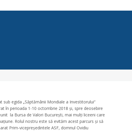
at sub egida „Săptămânii Mondiale a Investitorului“
șurat în perioada 1-10 octombrie 2018 și, spre deosebire
nit la Bursa de Valori București, mai mulți liceeni care
națiune. Rolul nostru este să evităm acest parcurs și să
eclarat Prim-vicepreședintele ASF, domnul Ovidiu