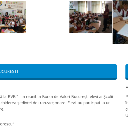
UCUREȘTI
 BVB!“ – a reunit la Bursa de Valori București elevi ai Școlii
P
iderea ședinței de tranzacționare. Elevii au participat la un
î
re.
c
U
iorescu“