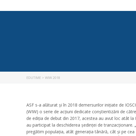
EDUTIME
>
WIW 2018
ASF s-a alăturat și în 2018 demersurilor inițiate de IOS
(WIW) o serie de acțiuni dedicate conștientizării de cătr
de ediția de debut din 2017, acestea au avut loc atât la
au participat la deschiderea ședinței de tranzacționare. 
pregătim populația, atât generația tânără, cât și pe cea