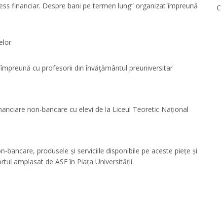
lness financiar. Despre bani pe termen lung“ organizat împreună
C
elor
ii împreună cu profesorii din învăţământul preuniversitar
inanciare non-bancare cu elevi de la Liceul Teoretic Național
-bancare, produsele și serviciile disponibile pe aceste piețe și
rtul amplasat de ASF în Piața Universității