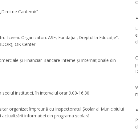
C
 „Dimitrie Cantemir“
L
e
 liceeni. Organizatori: ASF, Fundația „Dreptul la Educație“,
d
ARDOR), OK Center
C
omerciale și Financiar-Bancare Interne și Internaționale din
p
D
W
sediul instituției, în intervalul orar 9.00-16.30
m
itar organizat împreună cu Inspectoratul Școlar al Municipiului
 actualizării informației din programa școlară
P
d