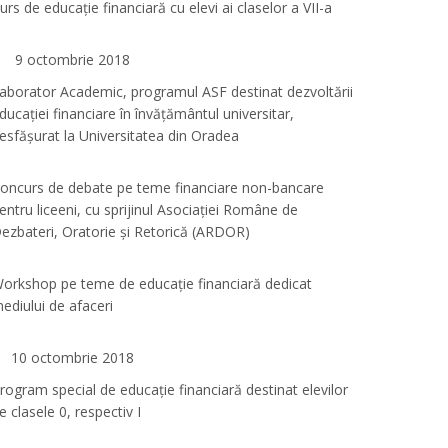
urs de educație financiară cu elevi ai claselor a VII-a
9 octombrie 2018
aborator Academic, programul ASF destinat dezvoltării
ducației financiare în învățământul universitar,
esfășurat la Universitatea din Oradea
oncurs de debate pe teme financiare non-bancare
entru liceeni, cu sprijinul Asociației Române de
ezbateri, Oratorie și Retorică (ARDOR)
orkshop pe teme de educație financiară dedicat
ediului de afaceri
10 octombrie 2018
rogram special de educație financiară destinat elevilor
e clasele 0, respectiv I