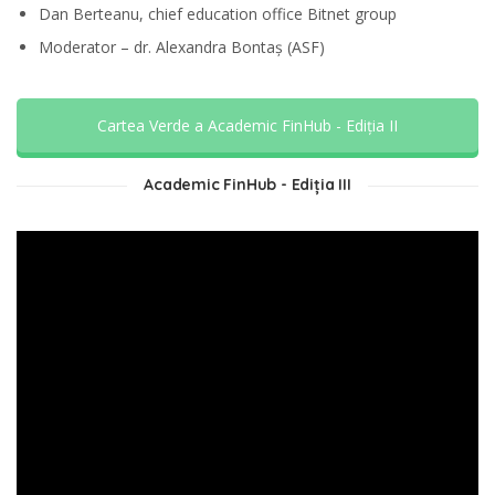
Dan Berteanu, chief education office Bitnet group
Moderator – dr. Alexandra Bontaș (ASF)
Cartea Verde a Academic FinHub - Ediția II
Academic FinHub - Ediția III