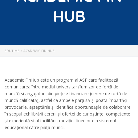
HUB
EDUTIME
>
ACADEMIC FIN HUB
Academic FinHub este un program al ASF care facilitează
comunicarea între mediul universitar (furnizor de forță de
muncă) și angajatorii din piețele financiare (cerere de forță de
muncă calificată), astfel ca ambele părți să-și poată împărtăși
provocările, așteptările și identifica oportunitățile de colaborare
în scopul echilibrării cererii și ofertei de cunoștințe, competențe
și experientă și al facilitării tranziției tinerilor din sistemul
educațional către piața muncii.