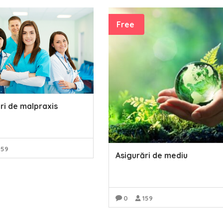
Free
ri de malpraxis
159
Asigurări de mediu
READ MORE
0
159
READ MORE