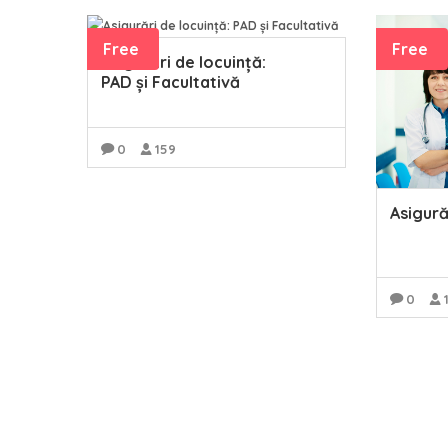
Free
Free
Asigurări de locuință:
PAD și Facultativă
0
159
READ MORE
Asigură
0