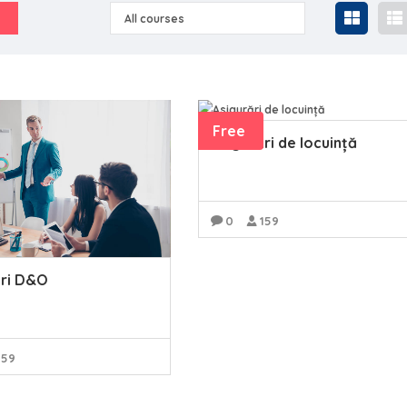
All courses
Free
Asigurări de locuință
0
159
READ MORE
ări D&O
159
READ MORE