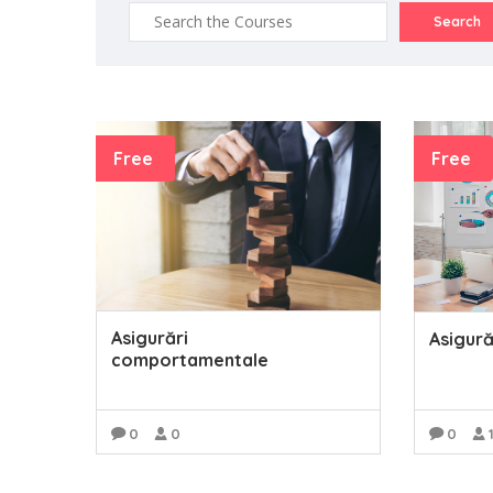
Free
Free
Asigurări
Asigur
comportamentale
0
0
0
READ MORE