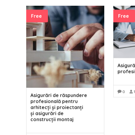
Free
Free
Asigură
profes
0
Asigurări de răspundere
profesională pentru
arhitecți și proiectanți
și asigurări de
construcții montaj