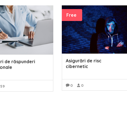
Free
Asigurări de risc
ri de răspunderi
cibernetic
ionale
0
0
159
READ MORE
READ MORE