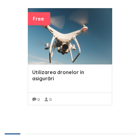
Free
Utilizarea dronelor în
asigurări
0
0
READ MORE