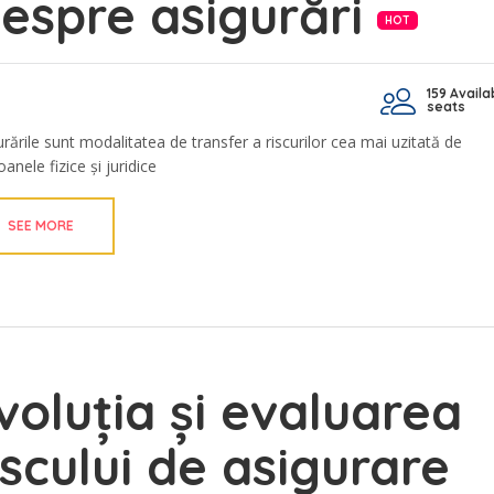
espre asigurări
HOT
159 Availa
seats
urările sunt modalitatea de transfer a riscurilor cea mai uzitată de
anele fizice și juridice
SEE MORE
voluția și evaluarea
iscului de asigurare