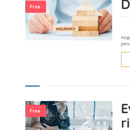
D
Free
Asig
perso
E
Free
r