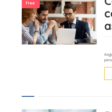
C
Free
c
a
Asig
perso