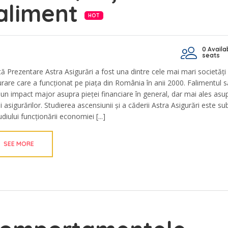
aliment
HOT
0 Availa
seats
tă Prezentare Astra Asigurări a fost una dintre cele mai mari societăți
urare care a funcționat pe piața din România în anii 2000. Falimentul 
 un impact major asupra pieței financiare în general, dar mai ales asu
i asigurărilor. Studierea ascensiunii și a căderii Astra Asigurări este su
udiului funcționării economiei [...]
SEE MORE