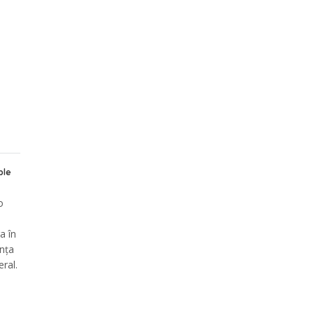
ble
o
a în
ința
ral.