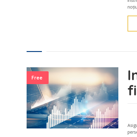
inst
noțiun
I
Free
f
Asig
perso