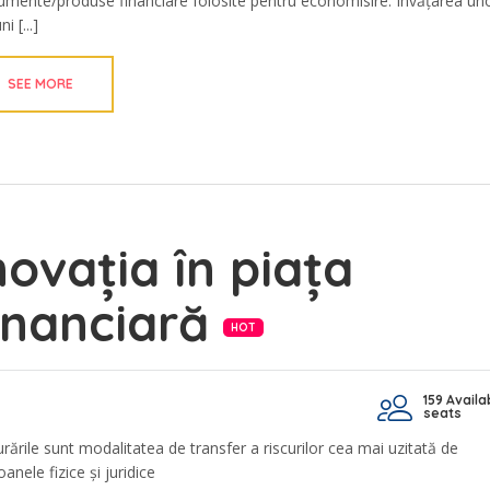
rumente/produse financiare folosite pentru economisire. Învățarea un
i [...]
SEE MORE
novația în piața
inanciară
HOT
159 Availa
seats
urările sunt modalitatea de transfer a riscurilor cea mai uzitată de
anele fizice și juridice