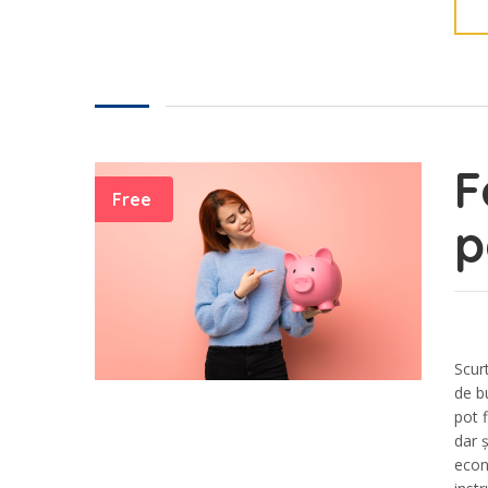
F
Free
p
Scur
de b
pot 
dar ș
econ