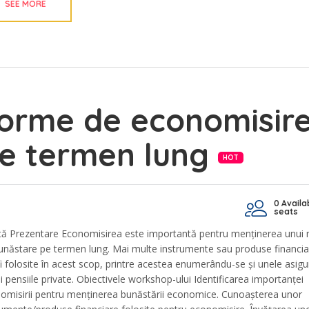
SEE MORE
orme de economisir
e termen lung
HOT
0 Availa
seats
tă Prezentare Economisirea este importantă pentru menținerea unui n
unăstare pe termen lung. Mai multe instrumente sau produse financia
fi folosite în acest scop, printre acestea enumerându-se și unele asigur
i pensiile private. Obiectivele workshop-ului Identificarea importanței
omisirii pentru menținerea bunăstării economice. Cunoașterea unor