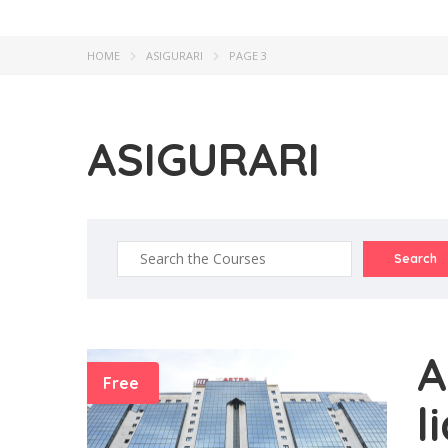
HOME
ASIGURARI
PAGE 3
ASIGURARI
A
Free
l