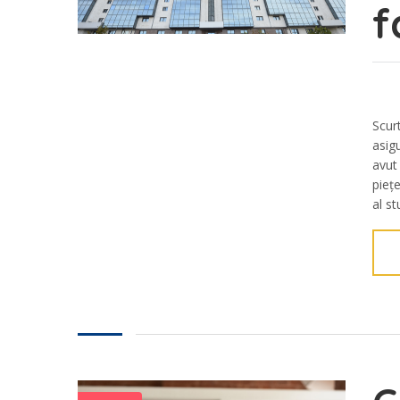
f
Scur
asig
avut
piețe
al st