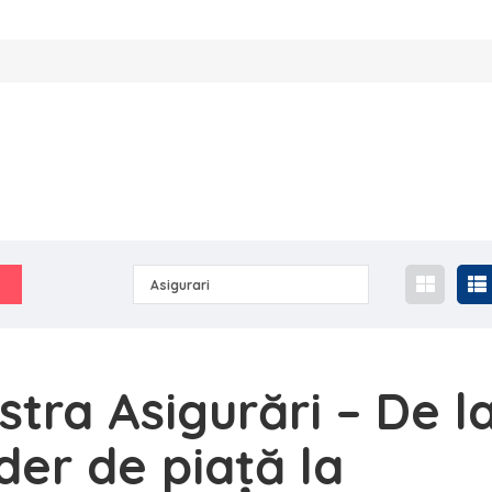
Asigurari
stra Asigurări – De l
ider de piață la