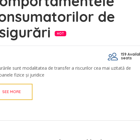
omportamentele
onsumatorilor de
sigurări
HOT
159 Availa
seats
urările sunt modalitatea de transfer a riscurilor cea mai uzitată de
anele fizice și juridice
SEE MORE