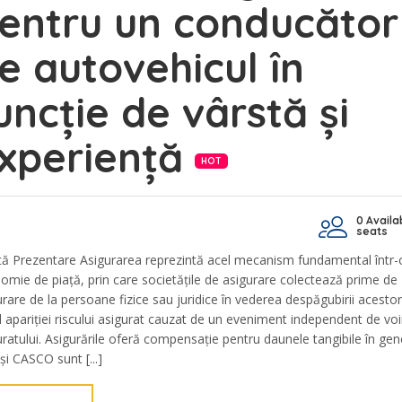
entru un conducător
e autovehicul în
uncție de vârstă și
xperiență
HOT
0 Availa
seats
tă Prezentare Asigurarea reprezintă acel mecanism fundamental într-
omie de piață, prin care societățile de asigurare colectează prime de
urare de la persoane fizice sau juridice în vederea despăgubirii acestor
l apariției riscului asigurat cauzat de un eveniment independent de vo
uratului. Asigurările oferă compensație pentru daunele tangibile în gene
și CASCO sunt [...]