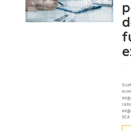
p
d
f
e
Scur
econ
asig
cazu
asig
RCA 