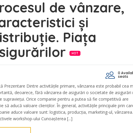
rocesul de vânzare,
aracteristici și
istribuție. Piața
sigurărilor
HOT
0 Availa
seats
tă Prezentare Dintre activitățile primare, vânzarea este probabil cea 
rtantă, deoarece, fără vânzarea de asigurări o societate de asigurări
e supraviețui. Orice companie pentru a putea să fie competitivă are
e să aducă valoare clienților. În general, activitățile principale prin ca
anie aduce valoare sunt: logistica, producția, marketing-ul, vânzarea.
ctivele workshop-ului Cunoașterea [...]