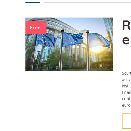
R
Free
e
Scur
acti
insti
finan
cont
euro