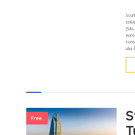
Scur
soluț
(SAL-
euro
cons
ului 
S
Free
T