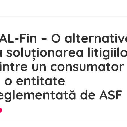
AL-Fin – O alternativ
a soluționarea litigiil
intre un consumator
i o entitate
eglementată de ASF