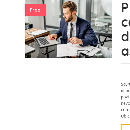
P
Free
c
d
a
Scur
impo
poat
nevoi
comp
Obie