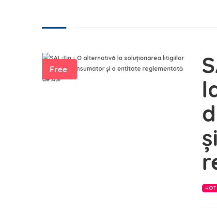
S
Free
l
d
ș
r
HOT