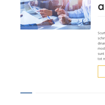
a
Scur
schi
dinam
mode
sunt
tot m