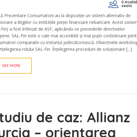
0 Availa
seats
tă Prezentare Consumatorii au la dispoziție un sistem alternativ de
ionare a litigiilor cu entitățile pieței financiare nebancare. Acest siste
Fin) a fost înființat de ASF, aplicându-se prevederile directivelor
pene. SAL-Fin este o cale mai accesibilă și mai puțin costisitoare pent
umatori comparativ cu instanța judecătorească. Obiectivele worksho
Înțelegerea rolului SAL-Fin. Înțelegerea procedurii de soluționare [...]
SEE MORE
tudiu de caz: Allianz
urcia – orientarea