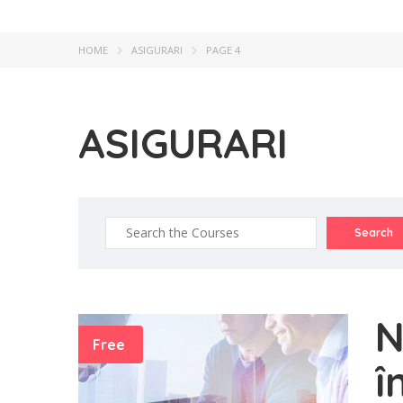
HOME
ASIGURARI
PAGE 4
ASIGURARI
N
Free
î