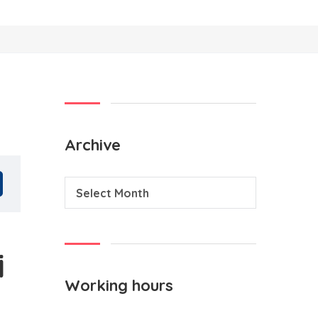
Archive
Select Month
i
Working hours
e