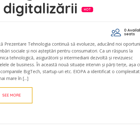
 digitalizării
HOT
0 Availa
seats
tă Prezentare Tehnologia continuă să evolueze, aducând noi oportunit
mbări sociale și noi așteptări pentru consumatori. Ca un răspuns la
ica tehnologică, asigurătorii și intermediarii dezvoltă și revizuiesc
lele de business. În această nouă situație intervin și părți terțe, așa
 companiile BigTech, startup-uri etc. EIOPA a identificat o complexita
ai mare în [...]
SEE MORE