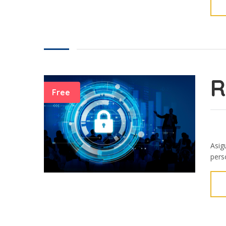
R
Free
Asig
perso