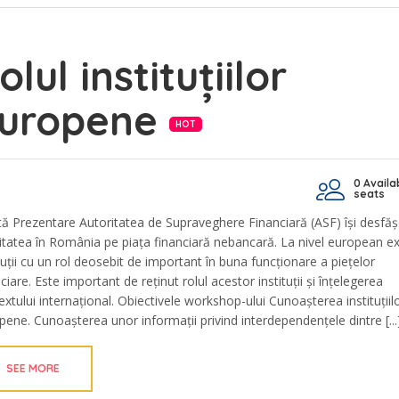
olul instituțiilor
uropene
HOT
0 Availa
seats
tă Prezentare Autoritatea de Supraveghere Financiară (ASF) își desfă
vitatea în România pe piața financiară nebancară. La nivel european ex
tuții cu un rol deosebit de important în buna funcționare a piețelor
ciare. Este important de reținut rolul acestor instituții și înțelegerea
extului internațional. Obiectivele workshop-ului Cunoașterea instituțiil
pene. Cunoașterea unor informații privind interdependențele dintre [...
SEE MORE