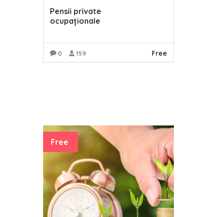
Pensii private
ocupaționale
Free
0
159
READ MORE
Free