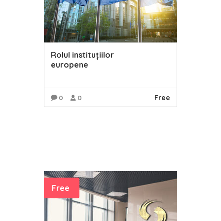
Rolul instituțiilor
europene
Free
0
0
READ MORE
Free