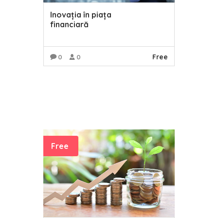
Inovația în piața
financiară
Free
0
0
READ MORE
Free