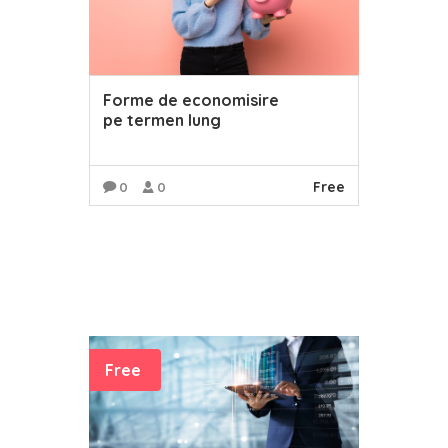
Forme de economisire
pe termen lung
Free
0
0
READ MORE
Free