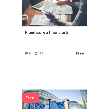
Planificarea financiară
Free
0
159
READ MORE
Free