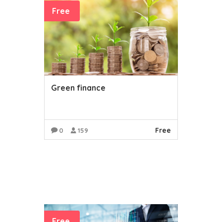
Free
Green finance
Free
0
159
READ MORE
Free