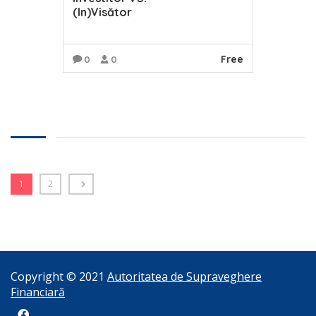
(In)Visător
Free
0
0
READ MORE
1
2
Copyright © 2021
Autoritatea de Supraveghere
Financiară