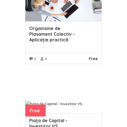
Organisme de
Plasament Colectiv -
Aplicație practică
Free
0
0
READ MORE
Free
Piața de Capital -
Investitor VS.