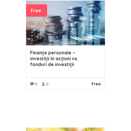
Free
Finanțe personale –
investiții în acțiuni vs.
fonduri de investiții
Free
0
0
READ MORE