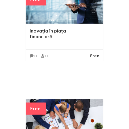
Inovația în piața
financiară
Free
0
0
READ MORE
Free