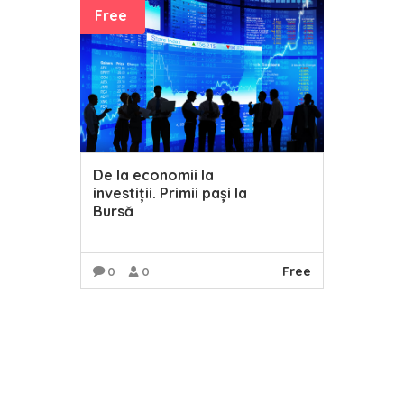
Free
De la economii la
investiții. Primii pași la
Bursă
Free
0
0
READ MORE