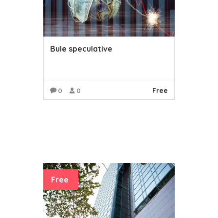
Bule speculative
Free
0
0
READ MORE
Free