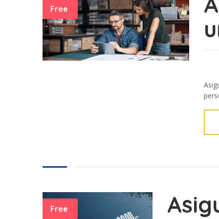
A
Free
u
Asig
perso
Asig
Free