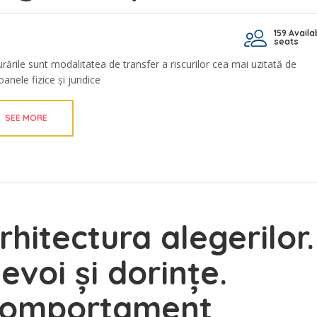
159 Availa
seats
urările sunt modalitatea de transfer a riscurilor cea mai uzitată de
anele fizice și juridice
SEE MORE
rhitectura alegerilor.
evoi și dorințe.
omportament