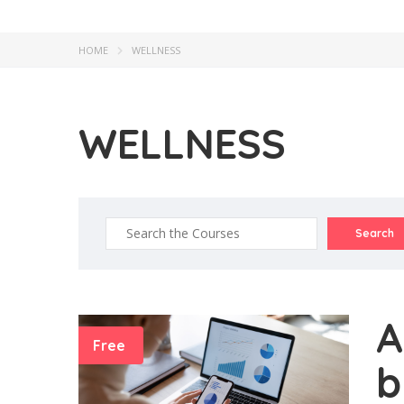
HOME
WELLNESS
WELLNESS
A
Free
b