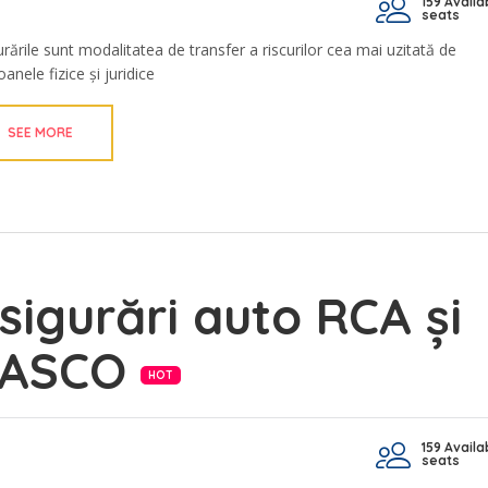
159 Availa
seats
urările sunt modalitatea de transfer a riscurilor cea mai uzitată de
anele fizice și juridice
SEE MORE
sigurări auto RCA și
CASCO
HOT
159 Availa
seats