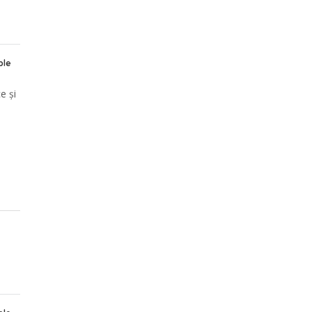
ble
e și