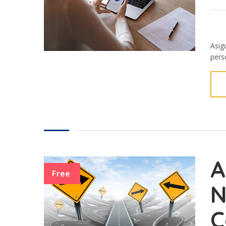
Asig
perso
A
Free
N
C