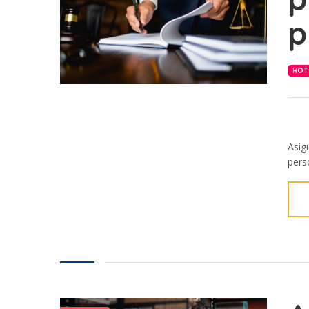
p
HOT
Asig
perso