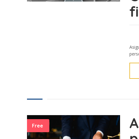
f
Asig
perso
A
Free
p