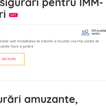
sigurări pentru IMM-
ri
HOT
159 Availa
seats
urările sunt modalitatea de transfer a riscurilor cea mai uzitată de
anele fizice și juridice
SEE MORE
urări amuzante,