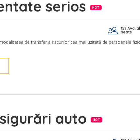
entate serios
HOT
159 Availa
seats
modalitatea de transfer a riscurilor cea mai uzitată de persoanele fizic
sigurări auto
HOT