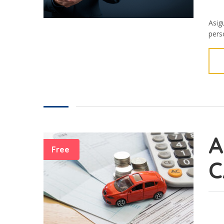
Asig
perso
A
Free