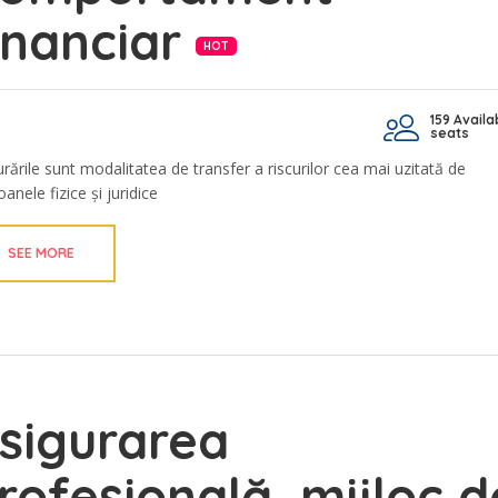
inanciar
HOT
159 Availa
seats
urările sunt modalitatea de transfer a riscurilor cea mai uzitată de
anele fizice și juridice
SEE MORE
sigurarea
rofesională, mijloc d