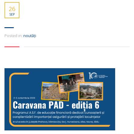
26
SEP
Posted in:
noutăți