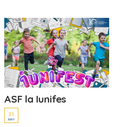
ASF la Iunifes
31
MAY